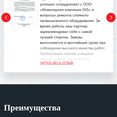
успешно сотрудничает с ООО
«Инженерная компания 555» в
вопросах ремонта сложного
промышленного оборудования. За
время работы наш партнер
зарекомендовал себя с самой
лучшей стороны. Заказы
выполняются в кротчайшие сроки при
соблюдении высокого качества работ.
Организация приема и выдачи
заказов четкая. Гарантийные
ЧИТАТЬ ВЕСЬ ОТЗЫВ
обязательства выполняются в
полном объеме.
Выражаем благодарность Вашим
специалистам за профессионализм и
оперативное решение поставленных
задач.
Преимущества
Особенно хочется отметить высокую
клиентоориентированность