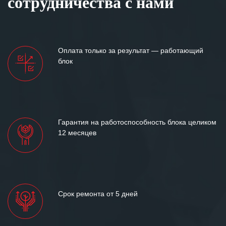
сотрудничества с нами
персонала Вашей компании,
готовность помочь в самых сложных
ситуациях.
Мы высоко ценим сложившиеся
Оплата только за результат — работающий
между нашими компаниями открытые
блок
и доверительные партнерские
отношения и искренне желаем
«Инженерной компании «555» долгих
лет успеха и процветания.
Гарантия на работоспособность блока целиком
12 месяцев
Срок ремонта от 5 дней