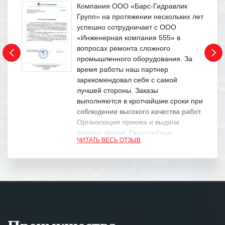
Компания ООО «Барс-Гидравлик
Групп» на протяжении нескольких лет
успешно сотрудничает с ООО
«Инженерная компания 555» в
вопросах ремонта сложного
промышленного оборудования. За
время работы наш партнер
зарекомендовал себя с самой
лучшей стороны. Заказы
выполняются в кротчайшие сроки при
соблюдении высокого качества работ.
Организация приема и выдачи
заказов четкая. Гарантийные
ЧИТАТЬ ВЕСЬ ОТЗЫВ
обязательства выполняются в
полном объеме.
Выражаем благодарность Вашим
специалистам за профессионализм и
оперативное решение поставленных
задач.