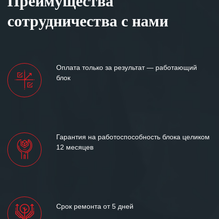
Преимущества
Особенно хочется отметить высокую
клиентоориентированность
сотрудничества с нами
персонала Вашей компании,
готовность помочь в самых сложных
ситуациях.
Мы высоко ценим сложившиеся
Оплата только за результат — работающий
между нашими компаниями открытые
блок
и доверительные партнерские
отношения и искренне желаем
«Инженерной компании «555» долгих
лет успеха и процветания.
Гарантия на работоспособность блока целиком
12 месяцев
Срок ремонта от 5 дней