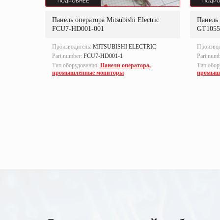
ПОДРОБНЕЕ
ПОДРО
ctric
Панель оператора Mitsubishi Electric
Панель 
FCU7-HD001-001
GT1055
TRIC
Производитель:
MITSUBISHI ELECTRIC
Произво
Part number:
FCU7-HD001-1
Part num
а,
Тип оборудования:
Панели оператора,
Тип обор
промышленные мониторы
промыш