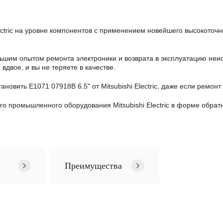
ectric на уровне компонентов с применением новейшего высокоточн
шим опытом ремонта электроники и возврата в эксплуатацию неис
двое, и вы не теряете в качестве.
новить E1071 07918B 6.5" от Mitsubishi Electric, даже если рем
о промышленного оборудования Mitsubishi Electric в формe обрат
Преимущества