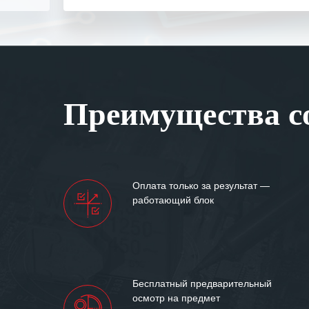
Выражаем благ
специалистам з
оперативное ре
Особенно хочет
клиентоориенти
Вашей компании
Преимущества со
самых сложных 
Мы высоко цен
нашими компан
доверительные 
искренне жела
Оплата только за результат —
«555» долгих ле
работающий блок
Бесплатный предварительный
осмотр на предмет