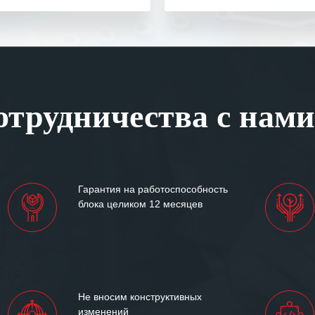
одарность Вашим
а профессионализм и
шение поставленных задач.
ся отметить высокую
рованность персонала
, готовность помочь в
трудничества с нами
ситуациях.
им сложившиеся между
иями открытые и
партнерские отношения и
ем «Инженерной компании
Гарантия на работоспособность
т успеха и процветания.
блока целиком 12 месяцев
Не вносим конструктивных
изменений