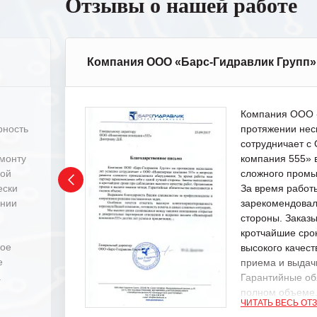
Отзывы о нашей работе
Компания ООО «Барс-Гидравлик Групп»
Компания ООО «
рность
протяжении нес
сотрудничает 
емонту
компания 555» 
ной
сложного промы
ески
За время работ
ении
зарекомендовал
стороны. Заказ
кротчайшие сро
ное
высокого качест
е
приема и выдачи
.
Гарантийные об
полном объеме
ЧИТАТЬ ВЕСЬ ОТ