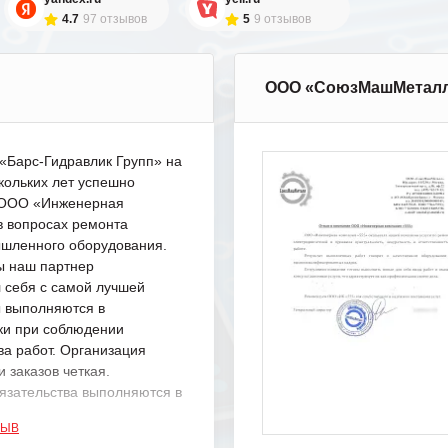
4.7
97 отзывов
5
9 отзывов
ООО «СоюзМашМетал
Барс-Гидравлик Групп» на
кольких лет успешно
с ООО «Инженерная
в вопросах ремонта
шленного оборудования.
ы наш партнер
 себя с самой лучшей
ы выполняются в
ки при соблюдении
ва работ. Организация
 заказов четкая.
язательства выполняются в
.
ЗЫВ