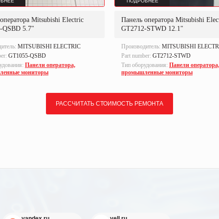
БНЕЕ
ПОДРОБНЕЕ
оператора Mitsubishi Electric
Панель оператора Mitsubishi Elect
-QSBD 5.7"
GT2712-STWD 12.1"
дитель:
MITSUBISHI ELECTRIC
Производитель:
MITSUBISHI ELECTR
ber:
GT1055-QSBD
Part number:
GT2712-STWD
удования:
Панели оператора,
Тип оборудования:
Панели оператора
ленные мониторы
промышленные мониторы
РАССЧИТАТЬ СТОИМОСТЬ РЕМОНТА
yandex.ru
yell.ru