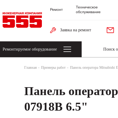
Техническое
Ремонт
обслуживание
Заявка на ремонт
Ремонтируемое оборудование
Датчики: энкодеры, тахогенераторы, 
Главная
Примеры работ
Панель оператора Mitsubishi E
Панель оператора
07918B 6.5"