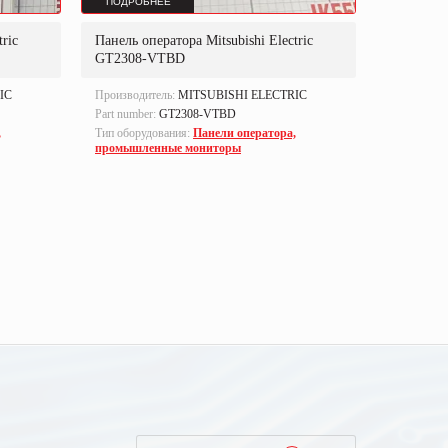
ПОДРОБНЕЕ
ПОДРОБ
ric
Панель оператора Mitsubishi Electric
Панель оп
GT2308-VTBD
GT1675
IC
Производитель:
MITSUBISHI ELECTRIC
Производи
Part number:
GT2308-VTBD
Part numbe
,
Тип оборудования:
Панели оператора,
Тип оборуд
промышленные мониторы
промышле