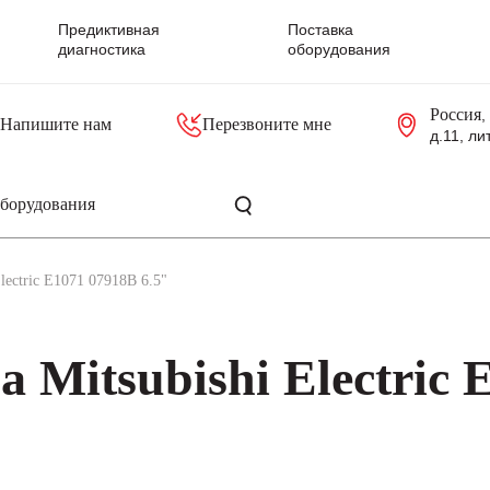
Предиктивная
Поставка
диагностика
оборудования
Россия
,
Напишите нам
Перезвоните мне
д.11, ли
резольверы
Контроллеры, блоки управления
Панели оператора, промышленные мониторы
Прочая промышленная электроника
Промышленные пульты уп
Серверные материнские платы
lectric E1071 07918B 6.5"
 Mitsubishi Electric 