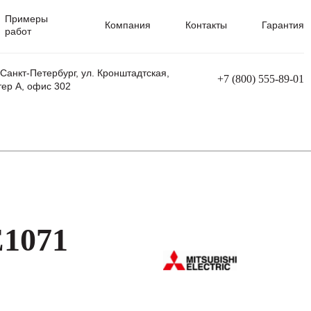
Примеры
Компания
Контакты
Гарантия
работ
 Санкт-Петербург, ул. Кронштадтская,
+7 (800) 555-89-01
тер А, офис 302
равления
Ремонт сварочных трансформаторов
Ремонт аппаратов плазменной резки
Ремонт сварочных полуавтоматов
Ремонт плазменных станков с ЧПУ
E1071