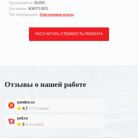
Производитель:
KONE
Part number:
KM3711835.
Тип оборудования:
Электронные платы
РАССЧИТАТЬ СТОИМОСТЬ РЕМОНТА
Отзывы о нашей работе
yandex.ru
4.7
97 отзывов
yell.ru
5
9 отзывов