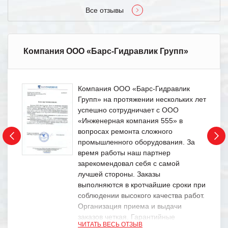
Все отзывы
Компания ООО «Барс-Гидравлик Групп»
Компания ООО «Барс-Гидравлик
Групп» на протяжении нескольких лет
успешно сотрудничает с ООО
«Инженерная компания 555» в
вопросах ремонта сложного
промышленного оборудования. За
время работы наш партнер
зарекомендовал себя с самой
лучшей стороны. Заказы
выполняются в кротчайшие сроки при
соблюдении высокого качества работ.
Организация приема и выдачи
заказов четкая. Гарантийные
ЧИТАТЬ ВЕСЬ ОТЗЫВ
обязательства выполняются в