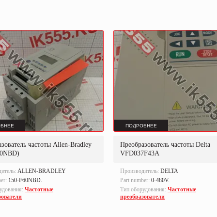
БНЕЕ
ПОДРОБНЕЕ
зователь частоты Allen-Bradley
Преобразователь частоты Delta
60NBD)
VFD037F43A
дитель:
ALLEN-BRADLEY
Производитель:
DELTA
ber:
150-F60NBD.
Part number:
0-480V.
удования:
Частотные
Тип оборудования:
Частотные
зователи
преобразователи