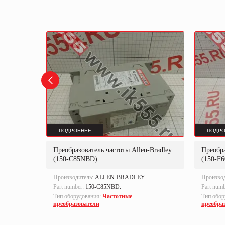
ПОДРОБНЕЕ
ПОДРО
Преобразователь частоты Allen-Bradley
Преобра
(150-C85NBD)
(150-F
Производитель:
ALLEN-BRADLEY
Произво
Part number:
150-C85NBD.
Part num
Тип оборудования:
Частотные
Тип обор
преобразователи
преобра