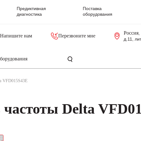
Предиктивная
Поставка
диагностика
оборудования
Россия
,
Напишите нам
Перезвоните мне
д.11, ли
резольверы
Контроллеры, блоки управления
Панели оператора, промышленные мониторы
Прочая промышленная электроника
Промышленные пульты уп
Серверные материнские платы
lta VFD015S43E
 частоты Delta VFD0