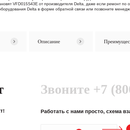
становят VFD015S43E от производителя Delta, даже если ремонт п
борудования Delta в формe обратной связи или позвоните менедж
Описание
Преимущес
т
Звоните
+7 (80
т!
Работать с нами просто, схема в