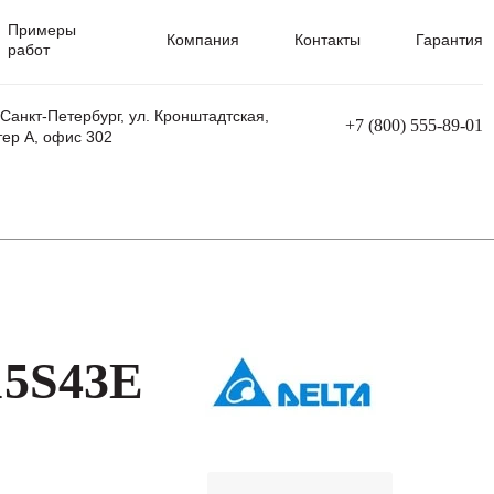
Примеры
Компания
Контакты
Гарантия
работ
 Санкт-Петербург, ул. Кронштадтская,
+7 (800) 555-89-01
тер А, офис 302
равления
Ремонт сварочных трансформаторов
Ремонт аппаратов плазменной резки
Ремонт сварочных полуавтоматов
Ремонт плазменных станков с ЧПУ
15S43E