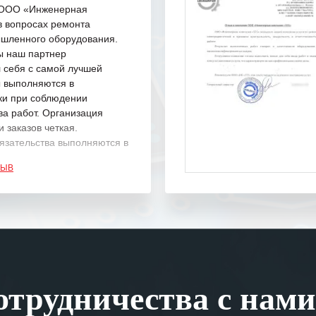
с ООО «Инженерная
в вопросах ремонта
шленного оборудования.
ы наш партнер
 себя с самой лучшей
ы выполняются в
ки при соблюдении
ва работ. Организация
 заказов четкая.
язательства выполняются в
.
ЗЫВ
одарность Вашим
а профессионализм и
шение поставленных задач.
ся отметить высокую
рованность персонала
, готовность помочь в
трудничества с нами
ситуациях.