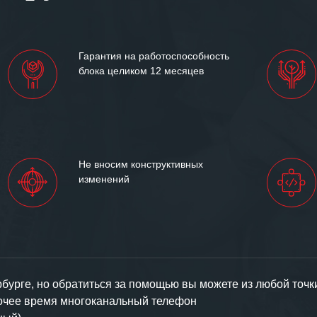
им сложившиеся между
иями открытые и
партнерские отношения и
ем «Инженерной компании
Гарантия на работоспособность
т успеха и процветания.
блока целиком 12 месяцев
Не вносим конструктивных
изменений
урге, но обратиться за помощью вы можете из любой точк
бочее время многоканальный телефон