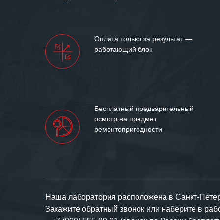
Мы высоко цен
нашими компан
доверительные 
искренне жела
Оплата только за результат —
«555» долгих ле
работающий блок
Бесплатный предварительный
осмотр на предмет
ремонтопригодности
Наша лаборатория расположена в Санкт-Петерб
Закажите обратный звонок или наберите в ра