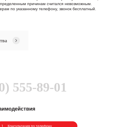
о определенным причинам считался невозможным.
ерам по указанному телефону, звонок бесплатный.
тва
0) 555-89-01
заимодействия
1
Консультация по телефону