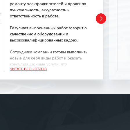
ремонту электродвигателей и проявила
пунктуальность, аккуратность и
ответственность в работе.
Результат выполненных работ говорит о
качественном оборудовании и
высококвалифицированных кадрах.
Сотрудники компании готовы выполнить
новые для себя виды работ и оказать
консультационные услуги, что
ЧИТАТЬ ВЕСЬ ОТЗЫВ
характеризует их как профессионалов
своего дела.
Рекомендуем ООО «ИК «555» как
ответственного и надежного поставщика
услуг.