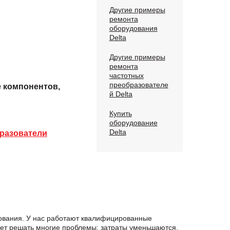
Другие примеры
ремонта
оборудования
Delta
Другие примеры
ремонта
частотных
преобразователе
е компонентов,
й Delta
Купить
оборудование
Delta
разователи
ования. У нас работают квалифицированные
яет решать многие проблемы: затраты уменьшаются,