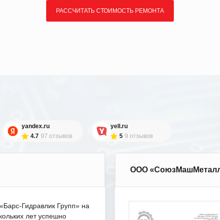
РАССЧИТАТЬ СТОИМОСТЬ РЕМОНТА
yandex.ru
yell.ru
4.7
97 отзывов
5
9 отзывов
ООО «СоюзМашМетал
Барс-Гидравлик Групп» на
кольких лет успешно