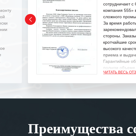
сотрудничает 
емонту
компания 555» 
ной
сложного промы
ески
За время работ
ении
зарекомендовал
стороны. Заказ
кротчайшие сро
ное
высокого качест
е
приема и выдачи
.
Гарантийные об
полном объеме
ЧИТАТЬ ВЕСЬ ОТ
Выражаем благ
специалистам з
оперативное ре
Особенно хочет
клиентоориенти
Вашей компании
Преимущества со
самых сложных 