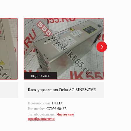
ПОДРОБНЕЕ
ПОДРОБ
Преобразо
Блок управления Delta AC SINEWAVE
VFD007E
Производитель:
DELTA
Производи
Part number:
CZ056-60437.
Тип оборуд
преобразо
Тип оборудования:
Частотные
преобразователи