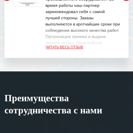
время работы наш партнер
зарекомендовал себя с самой
лучшей стороны. Заказы
выполняются в кротчайшие сроки при
соблюдении высокого качества работ.
Организация приема и выдачи
заказов четкая. Гарантийные
ЧИТАТЬ ВЕСЬ ОТЗЫВ
обязательства выполняются в
полном объеме.
Выражаем благодарность Вашим
специалистам за профессионализм и
оперативное решение поставленных
задач.
Преимущества
Особенно хочется отметить высокую
клиентоориентированность
сотрудничества с нами
персонала Вашей компании,
готовность помочь в самых сложных
ситуациях.