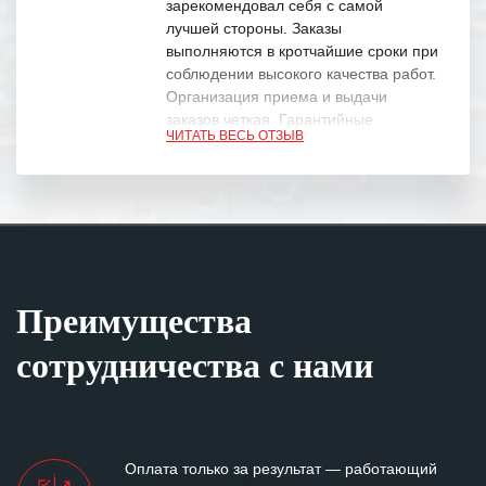
зарекомендовал себя с самой
лучшей стороны. Заказы
выполняются в кротчайшие сроки при
соблюдении высокого качества работ.
Организация приема и выдачи
заказов четкая. Гарантийные
ЧИТАТЬ ВЕСЬ ОТЗЫВ
обязательства выполняются в
полном объеме.
Выражаем благодарность Вашим
специалистам за профессионализм и
оперативное решение поставленных
задач.
Преимущества
Особенно хочется отметить высокую
клиентоориентированность
сотрудничества с нами
персонала Вашей компании,
готовность помочь в самых сложных
ситуациях.
Мы высоко ценим сложившиеся
Оплата только за результат — работающий
между нашими компаниями открытые