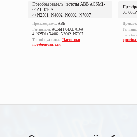
Преобразователь частоты ABB ACSM1-
 ACS800-
Преобр
04AL-016A-
01-031
4+N2501+N4002+N6002+N7007
Производитель:
ABB
Произво
Part number:
ACSM1-04AL-016A-
Part num
4+N2501+N4002+N6002+N7007
Тип обор
Тип оборудования:
Частотные
преобра
преобразователи