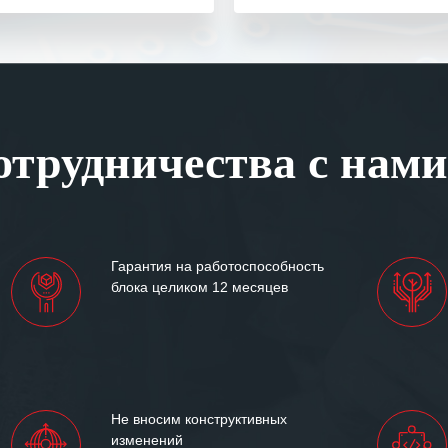
одарность Вашим
а профессионализм и
шение поставленных задач.
ся отметить высокую
рованность персонала
, готовность помочь в
трудничества с нами
ситуациях.
им сложившиеся между
иями открытые и
партнерские отношения и
ем «Инженерной компании
Гарантия на работоспособность
т успеха и процветания.
блока целиком 12 месяцев
Не вносим конструктивных
изменений