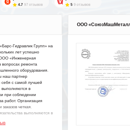
4.7
97 отзывов
5
9 отзывов
ООО «СоюзМашМетал
Барс-Гидравлик Групп» на
кольких лет успешно
с ООО «Инженерная
в вопросах ремонта
шленного оборудования.
ы наш партнер
 себя с самой лучшей
ы выполняются в
ки при соблюдении
ва работ. Организация
 заказов четкая.
язательства выполняются в
.
ЗЫВ