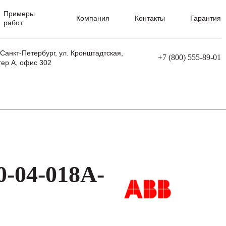
Примеры
Компания
Контакты
Гарантия
работ
 Санкт-Петербург, ул. Кронштадтская,
+7 (800) 555-89-01
тер А, офис 302
равления
Ремонт сварочных трансформаторов
Ремонт аппаратов плазменной резки
Ремонт сварочных полуавтоматов
Ремонт плазменных станков с ЧПУ
-04-018A-