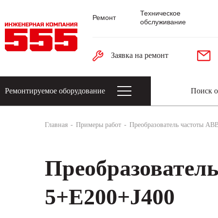
Техническое
Ремонт
обслуживание
Заявка на ремонт
Ремонтируемое оборудование
Датчики: энкодеры, тахогенераторы, 
Главная
Примеры работ
Преобразователь частоты AB
Преобразователь
5+E200+J400