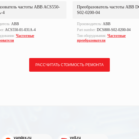
азователь частоты ABB ACS550-
Преобразователь частоты ABB D
A-4
S02-0200-04
дитель:
ABB
Производитель:
ABB
ber:
ACS550-01-031A-4
Part number:
DCS800-S02-0200-04
удования:
Частотные
Тип оборудования:
Частотные
зователи
преобразователи
РАССЧИТАТЬ СТОИМОСТЬ РЕМОНТА
yandex.ru
yell.ru