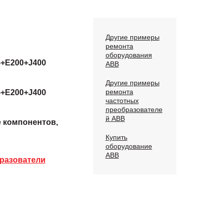
Другие примеры
ремонта
оборудования
5+E200+J400
ABB
Другие примеры
ремонта
5+E200+J400
частотных
преобразователе
й ABB
е компонентов,
Купить
оборудование
ABB
разователи