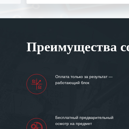
Выражаем благ
специалистам з
оперативное ре
Особенно хочет
клиентоориенти
Вашей компании
Преимущества со
самых сложных 
Мы высоко цен
нашими компан
доверительные 
искренне жела
Оплата только за результат —
«555» долгих ле
работающий блок
Бесплатный предварительный
осмотр на предмет