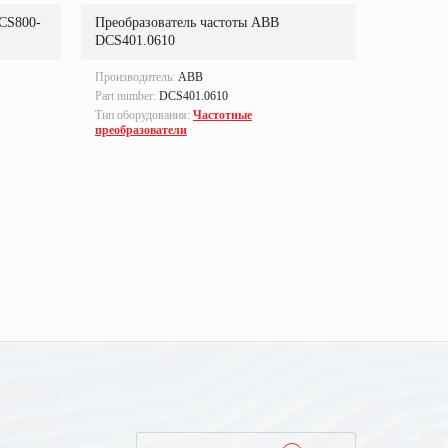
CS800-
Преобразователь частоты ABB
Преобраз
DCS401.0610
704-0910
Производитель:
ABB
Производи
Part number:
DCS401.0610
Part number
Тип оборудования:
Частотные
Тип оборуд
преобразователи
преобразо