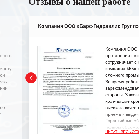
Отзывы о нашей работе
Компания ООО «Барс-Гидравлик Групп»
Компания ООО «
рность
протяжении нес
сотрудничает 
емонту
компания 555» 
ной
сложного промы
ески
За время работ
ении
зарекомендовал
стороны. Заказ
кротчайшие сро
ное
высокого качест
е
приема и выдачи
.
Гарантийные об
полном объеме
ЧИТАТЬ ВЕСЬ ОТ