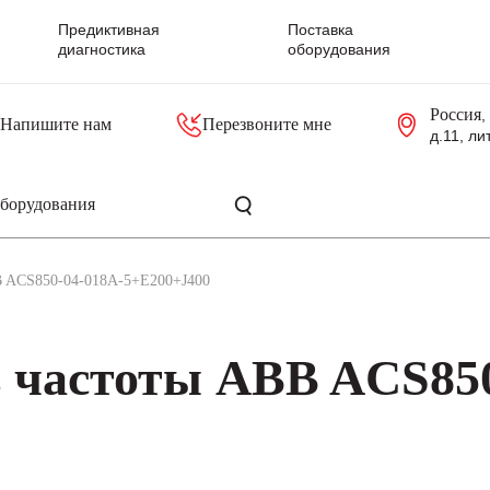
Предиктивная
Поставка
диагностика
оборудования
Россия
,
Напишите нам
Перезвоните мне
д.11, ли
резольверы
Контроллеры, блоки управления
Панели оператора, промышленные мониторы
Прочая промышленная электроника
Промышленные пульты уп
Серверные материнские платы
B ACS850-04-018A-5+E200+J400
 частоты ABB ACS850