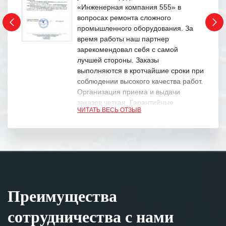
«Инженерная компания 555» в
вопросах ремонта сложного
промышленного оборудования. За
время работы наш партнер
зарекомендовал себя с самой
лучшей стороны. Заказы
выполняются в кротчайшие сроки при
соблюдении высокого качества работ.
Организация приема и выдачи
заказов четкая. Гарантийные
ЧИТАТЬ ВЕСЬ ОТЗЫВ
обязательства выполняются в
полном объеме.
Выражаем благодарность Вашим
специалистам за профессионализм и
оперативное решение поставленных
задач.
Преимущества
Особенно хочется отметить высокую
клиентоориентированность
сотрудничества с нами
персонала Вашей компании,