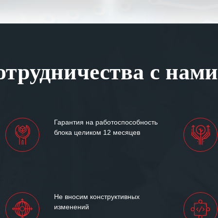
а профессионализм и
шение поставленных задач.
ся отметить высокую
рованность персонала
, готовность помочь в
трудничества с нами
ситуациях.
им сложившиеся между
иями открытые и
партнерские отношения и
ем «Инженерной компании
Гарантия на работоспособность
т успеха и процветания.
блока целиком 12 месяцев
Не вносим конструктивных
изменений