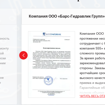
Компания ООО «Барс-Гидравлик Групп»
Компания ООО «
рность
протяжении нес
сотрудничает 
емонту
компания 555» 
ной
сложного промы
ески
За время работ
ении
зарекомендовал
стороны. Заказ
кротчайшие сро
ное
высокого качест
е
приема и выдачи
.
Гарантийные об
полном объеме
ЧИТАТЬ ВЕСЬ ОТ
Выражаем благ