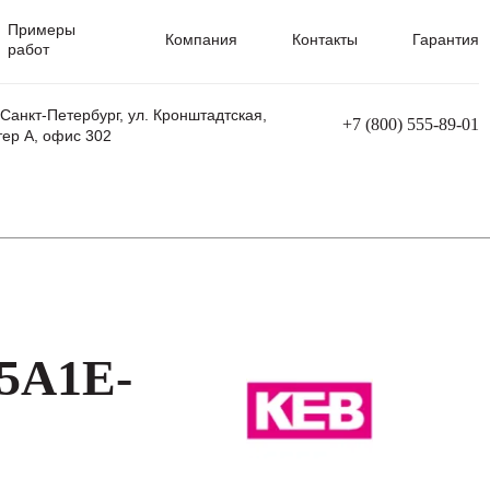
Примеры
Компания
Контакты
Гарантия
работ
 Санкт-Петербург, ул. Кронштадтская,
+7 (800) 555-89-01
тер А, офис 302
равления
Ремонт сварочных трансформаторов
Ремонт аппаратов плазменной резки
Ремонт сварочных полуавтоматов
Ремонт плазменных станков с ЧПУ
F5A1E-