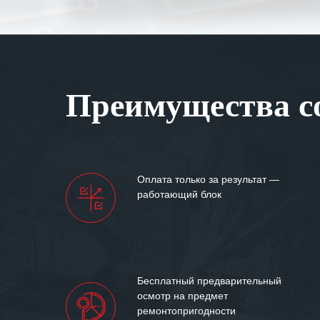
специалистам з
оперативное ре
Особенно хочет
клиентоориенти
Вашей компании
Преимущества со
самых сложных 
Мы высоко цен
нашими компан
доверительные 
искренне жела
Оплата только за результат —
«555» долгих ле
работающий блок
Бесплатный предварительный
осмотр на предмет
ремонтопригодности