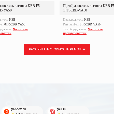
азователь частоты KEB F5
Преобразователь частоты KEB F
B-YA50
14F5CBD-YA50
дитель:
KEB
Производитель:
KEB
ber:
07F5CBB-YA50
Part number:
14F5CBD-YA50
удования:
Частотные
Тип оборудования:
Частотные
зователи
преобразователи
РАССЧИТАТЬ СТОИМОСТЬ РЕМОНТА
yandex.ru
yell.ru