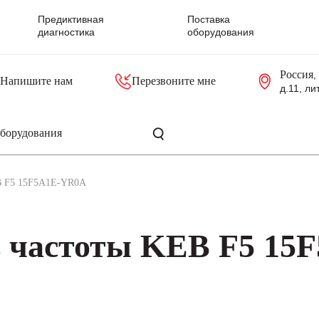
Предиктивная
Поставка
диагностика
оборудования
Россия
,
Напишите нам
Перезвоните мне
д.11, ли
резольверы
Контроллеры, блоки управления
Панели оператора, промышленные мониторы
Прочая промышленная электроника
Промышленные пульты уп
Серверные материнские платы
EB F5 15F5A1E-YR0A
 частоты KEB F5 15