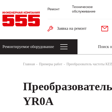
Техническое
Ремонт
обслуживание
Заявка на ремонт
Ремонтируемое оборудование
Датчики: энкодеры, тахогенераторы, 
Главная
Примеры работ
Преобразователь частоты K
Преобразователь
YR0A