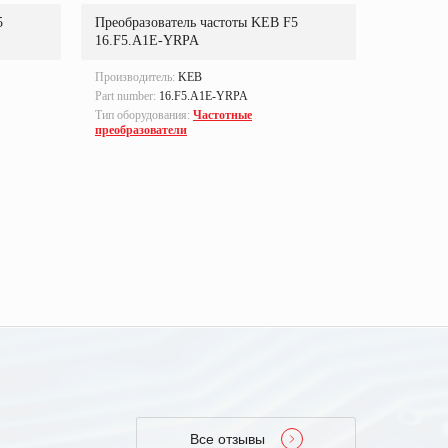
5
Преобразователь частоты KEB F5
Преобраз
16.F5.A1E-YRPA
14.F5.C1
Производитель:
KEB
Производи
Part number:
16.F5.A1E-YRPA
Part numbe
Тип оборудования:
Частотные
Тип оборуд
преобразователи
преобразо
Все отзывы