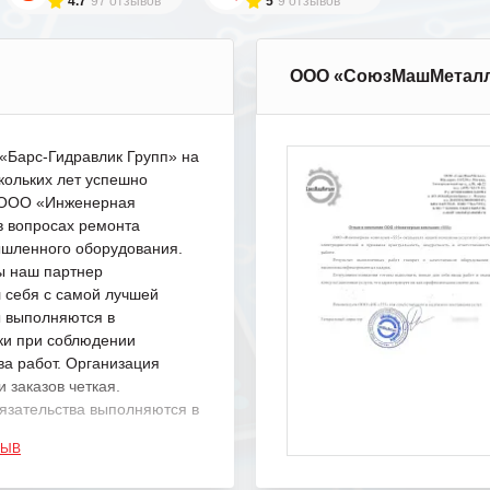
4.7
97 отзывов
5
9 отзывов
ООО «СоюзМашМетал
Барс-Гидравлик Групп» на
кольких лет успешно
с ООО «Инженерная
в вопросах ремонта
шленного оборудования.
ы наш партнер
 себя с самой лучшей
ы выполняются в
ки при соблюдении
ва работ. Организация
 заказов четкая.
язательства выполняются в
.
ЗЫВ
одарность Вашим