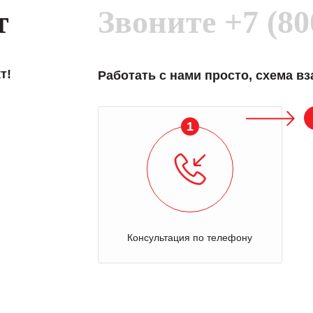
т
Звоните
+7 (80
т!
Работать с нами просто, схема в
1
Консультация по телефону