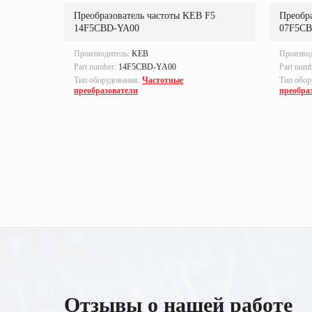
 F5
Преобразователь частоты KEB F5
Преобр
14F5CBD-YA00
07F5CB
Производитель:
KEB
Произво
Part number:
14F5CBD-YA00
Part num
Тип оборудования:
Частотные
Тип обор
преобразователи
преобра
Отзывы о нашей работе