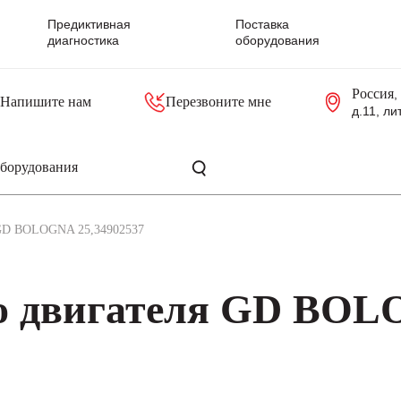
Предиктивная
Поставка
диагностика
оборудования
Россия
,
Напишите нам
Перезвоните мне
д.11, ли
резольверы
Контроллеры, блоки управления
Панели оператора, промышленные мониторы
Прочая промышленная электроника
Промышленные пульты уп
Серверные материнские платы
 GD BOLOGNA 25,34902537
го двигателя GD BO