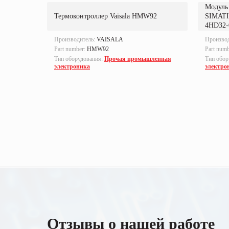
Модуль 
B
Термоконтроллер Vaisala HMW92
SIMATI
F615E_D
4HD32
Производитель:
VAISALA
Произво
Part number:
HMW92
Part num
ленная
Тип оборудования:
Прочая промышленная
Тип обор
электроника
электро
Отзывы о нашей работе