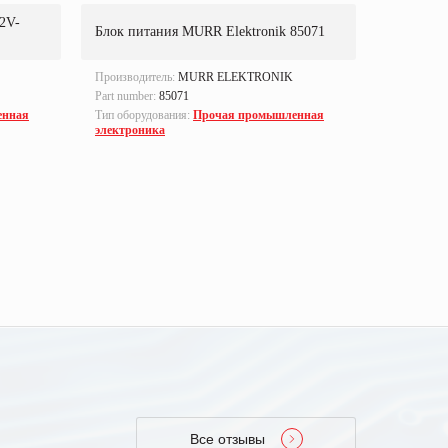
Модуль у
2V-
Блок питания MURR Elektronik 85071
SIMODRIV
0AA0
Производитель:
MURR ELEKTRONIK
Производи
Part number:
85071
Part numbe
енная
Тип оборудования:
Прочая промышленная
Тип оборуд
электроника
электрони
Все отзывы