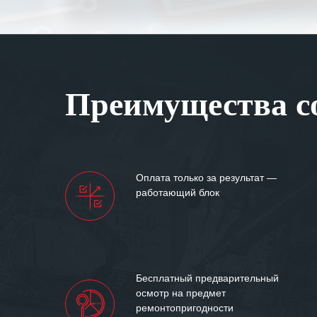
специалистам з
оперативное ре
Особенно хочет
клиентоориенти
Вашей компании
Преимущества со
самых сложных 
Мы высоко цен
нашими компан
доверительные 
искренне жела
Оплата только за результат —
«555» долгих ле
работающий блок
Бесплатный предварительный
осмотр на предмет
ремонтопригодности