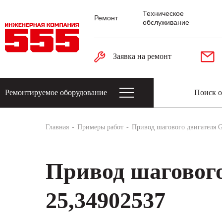
Техническое
Ремонт
обслуживание
Заявка на ремонт
Ремонтируемое оборудование
Датчики: энкодеры, тахогенераторы, 
Главная
Примеры работ
Привод шагового двигателя
Привод шагово
25,34902537