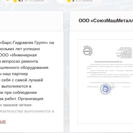
4.7
97 отзывов
5
9 отзывов
ООО «СоюзМашМетал
Барс-Гидравлик Групп» на
кольких лет успешно
с ООО «Инженерная
в вопросах ремонта
шленного оборудования.
ы наш партнер
 себя с самой лучшей
ы выполняются в
ки при соблюдении
ва работ. Организация
 заказов четкая.
язательства выполняются в
.
ЗЫВ
одарность Вашим