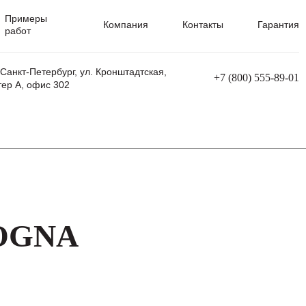
Примеры
Компания
Контакты
Гарантия
работ
 Санкт-Петербург, ул. Кронштадтская,
+7 (800) 555-89-01
тер А, офис 302
равления
Ремонт сварочных трансформаторов
Ремонт аппаратов плазменной резки
Ремонт сварочных полуавтоматов
Ремонт плазменных станков с ЧПУ
LOGNA