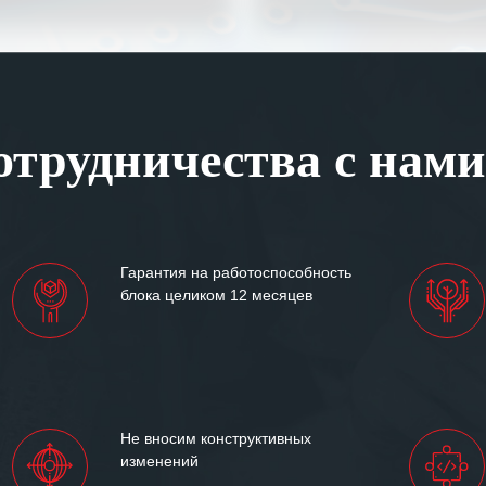
а профессионализм и
шение поставленных задач.
ся отметить высокую
рованность персонала
, готовность помочь в
трудничества с нами
ситуациях.
им сложившиеся между
иями открытые и
партнерские отношения и
ем «Инженерной компании
Гарантия на работоспособность
т успеха и процветания.
блока целиком 12 месяцев
Не вносим конструктивных
изменений