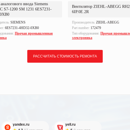
аналогового ввода Siemens
Вентилятор ZIEHL-ABEGG RH2
C S7-1200 SM 1231 6ES7231-
6IP.0E.2R
-0XB0
дитель:
SIEMENS
Производитель:
ZIEHL-ABEGG
ber:
6ES7231-4HD32-0XB0
Part number:
172479
удования:
Прочая промышленная
Тип оборудования:
Прочая промышл
ника
электроника
РАССЧИТАТЬ СТОИМОСТЬ РЕМОНТА
yandex.ru
yell.ru