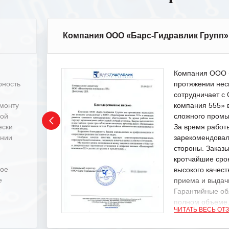
Компания ООО «Барс-Гидравлик Групп»
Компания ООО «
рность
протяжении нес
сотрудничает 
емонту
компания 555» 
ной
сложного промы
ески
За время работ
ении
зарекомендовал
стороны. Заказ
кротчайшие сро
ное
высокого качест
е
приема и выдачи
.
Гарантийные об
полном объеме
ЧИТАТЬ ВЕСЬ ОТ
Выражаем благ