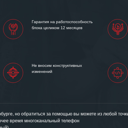
им сложившиеся между
иями открытые и
партнерские отношения и
ем «Инженерной компании
Гарантия на работоспособность
т успеха и процветания.
блока целиком 12 месяцев
Не вносим конструктивных
изменений
урге, но обратиться за помощью вы можете из любой точк
бочее время многоканальный телефон
ный).