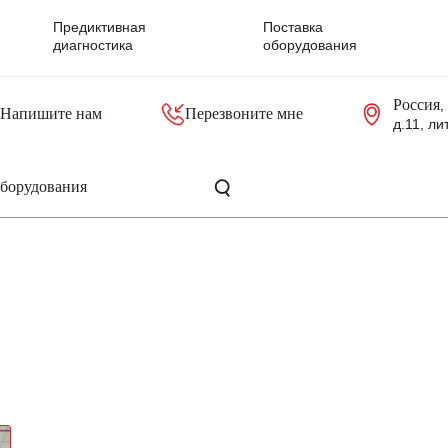
Предиктивная
Поставка
диагностика
оборудования
Россия
,
Напишите нам
Перезвоните мне
д.11, ли
резольверы
Контроллеры, блоки управления
Панели оператора, промышленные мониторы
Прочая промышленная электроника
Промышленные пульты уп
Серверные материнские платы