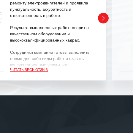
ремонту электродвигателей и проявила
пунктуальность, аккуратность и
ответственность в работе.
Результат выполненных работ говорит о
качественном оборудовании и
высококвалифицированных кадрах.
Сотрудники компании готовы выполнить
новые для себя виды работ и оказать
консультационные услуги, что
ЧИТАТЬ ВЕСЬ ОТЗЫВ
характеризует их как профессионалов
своего дела.
Рекомендуем ООО «ИК «555» как
ответственного и надежного поставщика
услуг.