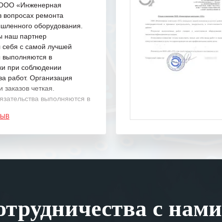
с ООО «Инженерная
в вопросах ремонта
шленного оборудования.
ы наш партнер
 себя с самой лучшей
ы выполняются в
ки при соблюдении
ва работ. Организация
 заказов четкая.
язательства выполняются в
.
ЗЫВ
одарность Вашим
а профессионализм и
шение поставленных задач.
ся отметить высокую
рованность персонала
, готовность помочь в
трудничества с нами
ситуациях.