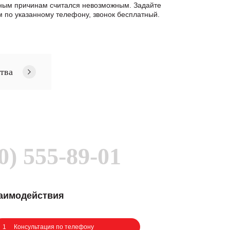
нным причинам считался невозможным. Задайте
по указанному телефону, звонок бесплатный.
тва
0) 555-89-01
заимодействия
1
Консультация по телефону