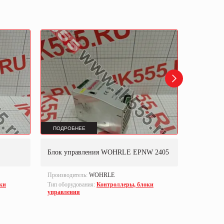
ПОДРОБНЕЕ
ПОДРОБ
Блок управления WOHRLE EPNW 2405
Контролл
Производитель:
WOHRLE
Производи
ки
Тип оборудования:
Контроллеры, блоки
Part numbe
управления
Тип оборуд
управлен