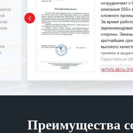
сотрудничает 
емонту
компания 555» 
ной
сложного промы
ески
За время работ
ении
зарекомендовал
стороны. Заказ
кротчайшие сро
ное
высокого качест
е
приема и выдачи
.
Гарантийные об
полном объеме
ЧИТАТЬ ВЕСЬ ОТ
Выражаем благ
специалистам з
оперативное ре
Особенно хочет
клиентоориенти
Вашей компании
Преимущества со
самых сложных 