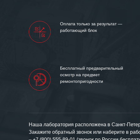
Мы высоко цен
нашими компан
доверительные 
искренне жела
Оплата только за результат —
«555» долгих ле
работающий блок
Бесплатный предварительный
осмотр на предмет
ремонтопригодности
Наша лаборатория расположена в Санкт-Петерб
Закажите обратный звонок или наберите в ра
–
+7 (800) 555-89-01 (звонок по России бесплат