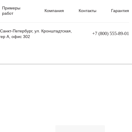
Примеры
Компания
Контакты
Гарантия
работ
 Санкт-Петербург, ул. Кронштадтская,
+7 (800) 555-89-01
тер А, офис 302
равления
Ремонт сварочных трансформаторов
Ремонт аппаратов плазменной резки
Ремонт сварочных полуавтоматов
Ремонт плазменных станков с ЧПУ