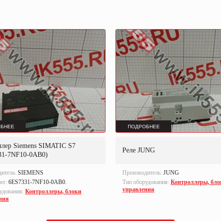
БНЕЕ
ПОДРОБНЕЕ
ллер Siemens SIMATIC S7
Реле JUNG
31-7NF10-0AB0)
дитель:
SIEMENS
Производитель:
JUNG
ber:
6ES7331-7NF10-0AB0.
Тип оборудования:
Контроллеры, бло
управления
удования:
Контроллеры, блоки
ния