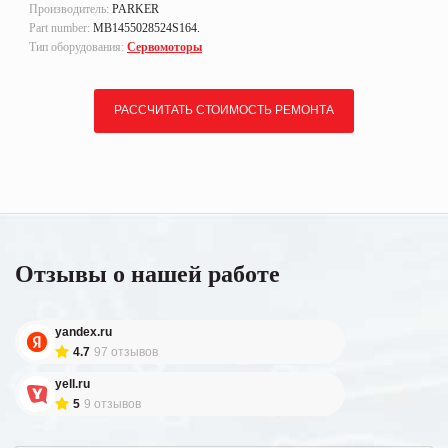
Производитель:
PARKER
Part number:
MB1455028524S164.
Тип оборудования:
Сервомоторы
РАССЧИТАТЬ СТОИМОСТЬ РЕМОНТА
Отзывы о нашей работе
yandex.ru
4.7
97 отзывов
yell.ru
5
9 отзывов