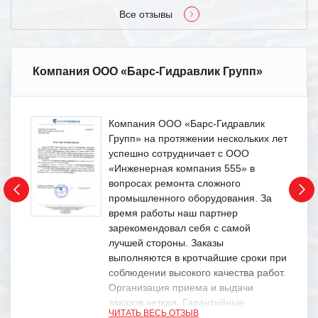
Все отзывы
Компания ООО «Барс-Гидравлик Групп»
Компания ООО «Барс-Гидравлик
Групп» на протяжении нескольких лет
успешно сотрудничает с ООО
«Инженерная компания 555» в
вопросах ремонта сложного
промышленного оборудования. За
время работы наш партнер
зарекомендовал себя с самой
лучшей стороны. Заказы
выполняются в кротчайшие сроки при
соблюдении высокого качества работ.
Организация приема и выдачи
заказов четкая. Гарантийные
ЧИТАТЬ ВЕСЬ ОТЗЫВ
обязательства выполняются в