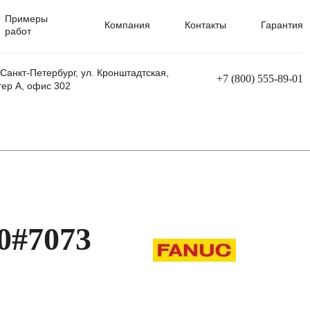
Примеры
Компания
Контакты
Гарантия
работ
 Санкт-Петербург, ул. Кронштадтская,
+7 (800) 555-89-01
тер А, офис 302
равления
Ремонт сварочных трансформаторов
Ремонт аппаратов плазменной резки
Ремонт сварочных полуавтоматов
Ремонт плазменных станков с ЧПУ
0#7073