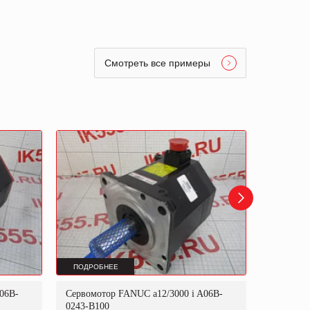
Смотреть все примеры
ПОДРОБНЕЕ
ПОДРОБ
06B-
Сервомотор FANUC a12/3000 i A06B-
Сервомот
0243-B100
0243-B40