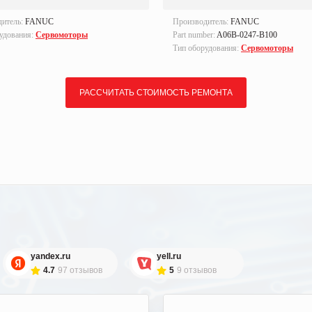
дитель:
FANUC
Производитель:
FANUC
удования:
Сервомоторы
Part number:
A06B-0247-B100
Тип оборудования:
Сервомоторы
РАССЧИТАТЬ СТОИМОСТЬ РЕМОНТА
yandex.ru
yell.ru
4.7
97 отзывов
5
9 отзывов