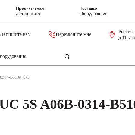
Предиктивная
Поставка
диагностика
оборудования
Россия
,
Напишите нам
Перезвоните мне
д.11, ли
резольверы
Контроллеры, блоки управления
Панели оператора, промышленные мониторы
Прочая промышленная электроника
Промышленные пульты уп
Серверные материнские платы
0314-B510#7073
UC 5S A06B-0314-B51