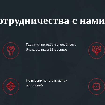
ся отметить высокую
рованность персонала
, готовность помочь в
трудничества с нами
ситуациях.
им сложившиеся между
иями открытые и
партнерские отношения и
ем «Инженерной компании
Гарантия на работоспособность
т успеха и процветания.
блока целиком 12 месяцев
Не вносим конструктивных
изменений