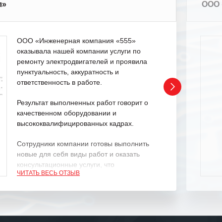
л»
ООО 
ООО «Инженерная компания «555»
оказывала нашей компании услуги по
ремонту электродвигателей и проявила
пунктуальность, аккуратность и
ответственность в работе.
Результат выполненных работ говорит о
качественном оборудовании и
высококвалифицированных кадрах.
Сотрудники компании готовы выполнить
новые для себя виды работ и оказать
консультационные услуги, что
ЧИТАТЬ ВЕСЬ ОТЗЫВ
характеризует их как профессионалов
своего дела.
Рекомендуем ООО «ИК «555» как
ответственного и надежного поставщика