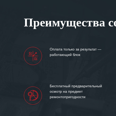
Особенно хочет
клиентоориенти
Вашей компании
Преимущества со
самых сложных 
Мы высоко цен
нашими компан
доверительные 
искренне жела
Оплата только за результат —
«555» долгих ле
работающий блок
Бесплатный предварительный
осмотр на предмет
ремонтопригодности