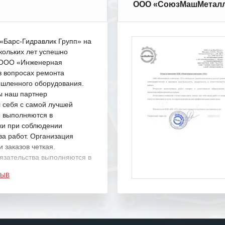
ООО «СоюзМашМетал
Барс-Гидравлик Групп» на
кольких лет успешно
с ООО «Инженерная
в вопросах ремонта
шленного оборудования.
ы наш партнер
 себя с самой лучшей
ы выполняются в
ки при соблюдении
ва работ. Организация
 заказов четкая.
язательства выполняются в
.
ЗЫВ
одарность Вашим
а профессионализм и
шение поставленных задач.