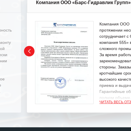
Компания ООО «Барс-Гидравлик Групп»
Компания ООО «
рность
протяжении нес
сотрудничает 
емонту
компания 555» 
ной
сложного промы
ески
За время работ
ении
зарекомендовал
стороны. Заказ
кротчайшие сро
ное
высокого качест
е
приема и выдачи
.
Гарантийные об
полном объеме
ЧИТАТЬ ВЕСЬ ОТ
Выражаем благ
специалистам з
оперативное ре