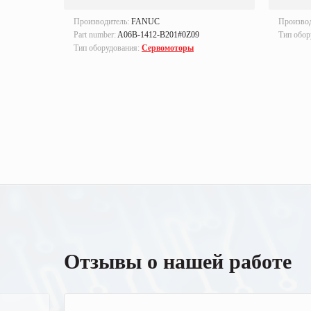
Производитель:
FANUC
Произво
Part number:
A06B-1412-B201#0Z09
Тип обор
Тип оборудования:
Сервомоторы
Отзывы о нашей работе