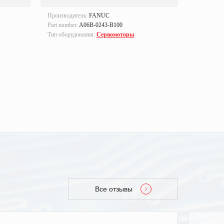
Производитель:
FANUC
Производи
Part number:
A06B-0243-B100
Part number
Тип оборудования:
Сервомоторы
Тип оборуд
Все отзывы