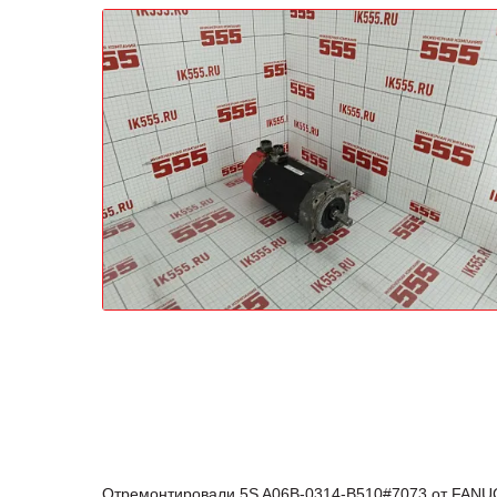
Отремонтировали 5S A06B-0314-B510#7073 от FANUC 