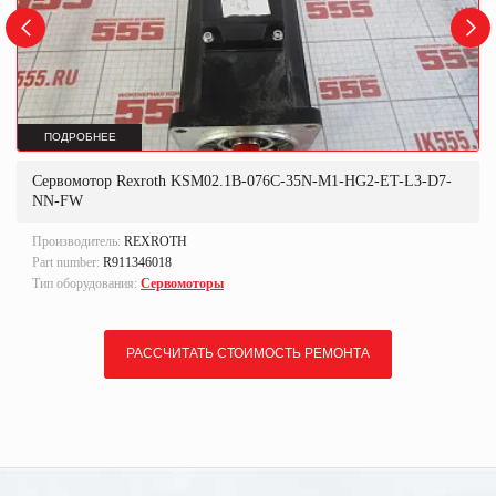
ПОДРОБНЕЕ
Сервомотор Rexroth KSM02.1B-076C-35N-M1-HG2-ET-L3-D7-
NN-FW
Производитель:
REXROTH
Part number:
R911346018
Тип оборудования:
Сервомоторы
РАССЧИТАТЬ СТОИМОСТЬ РЕМОНТА