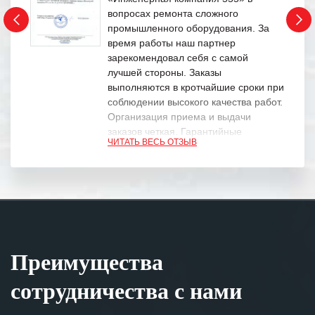
вопросах ремонта сложного
промышленного оборудования. За
время работы наш партнер
зарекомендовал себя с самой
лучшей стороны. Заказы
выполняются в кротчайшие сроки при
соблюдении высокого качества работ.
Организация приема и выдачи
заказов четкая. Гарантийные
ЧИТАТЬ ВЕСЬ ОТЗЫВ
обязательства выполняются в
полном объеме.
Выражаем благодарность Вашим
специалистам за профессионализм и
оперативное решение поставленных
задач.
Преимущества
Особенно хочется отметить высокую
клиентоориентированность
сотрудничества с нами
персонала Вашей компании,
готовность помочь в самых сложных