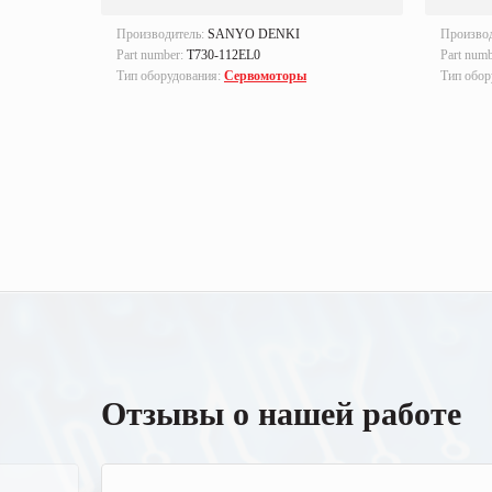
ANMOTION
Производитель:
SANYO DENKI
Произво
Part number:
T730-112EL0
Part num
Тип оборудования:
Сервомоторы
Тип обор
Отзывы о нашей работе