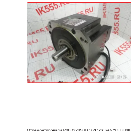
Отремонтировали P80B22450LCX2C от SANYO DENKI н