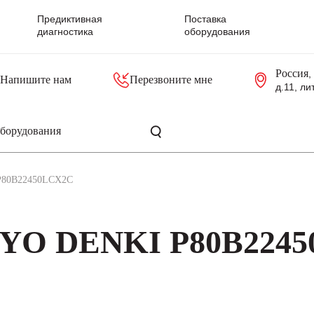
Предиктивная
Поставка
диагностика
оборудования
Россия
,
Напишите нам
Перезвоните мне
д.11, ли
резольверы
Контроллеры, блоки управления
Панели оператора, промышленные мониторы
Прочая промышленная электроника
Промышленные пульты уп
Серверные материнские платы
P80B22450LCX2C
NYO DENKI P80B224