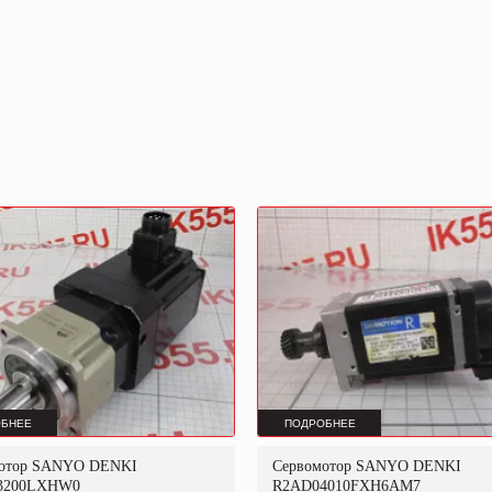
БНЕЕ
ПОДРОБНЕЕ
отор SANYO DENKI
Сервомотор SANYO DENKI
3200LXHW0
R2AD04010FXH6AM7