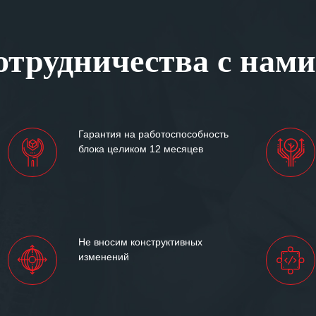
ся отметить высокую
рованность персонала
, готовность помочь в
трудничества с нами
ситуациях.
им сложившиеся между
иями открытые и
партнерские отношения и
ем «Инженерной компании
Гарантия на работоспособность
т успеха и процветания.
блока целиком 12 месяцев
Не вносим конструктивных
изменений