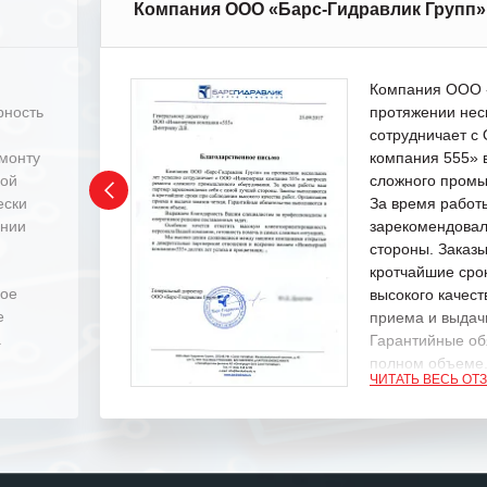
Компания ООО «Барс-Гидравлик Групп»
Компания ООО «
рность
протяжении нес
сотрудничает 
емонту
компания 555» 
ной
сложного промы
ески
За время работ
ении
зарекомендовал
стороны. Заказ
кротчайшие сро
ное
высокого качест
е
приема и выдачи
.
Гарантийные об
полном объеме
ЧИТАТЬ ВЕСЬ ОТ
Выражаем благ
специалистам з
оперативное ре