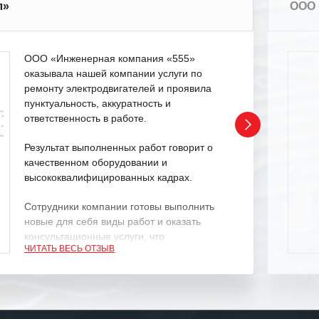
л»
ООО 
ООО «Инженерная компания «555»
оказывала нашей компании услуги по
ремонту электродвигателей и проявила
пунктуальность, аккуратность и
ответственность в работе.
Результат выполненных работ говорит о
качественном оборудовании и
высококвалифицированных кадрах.
Сотрудники компании готовы выполнить
новые для себя виды работ и оказать
консультационные услуги, что
ЧИТАТЬ ВЕСЬ ОТЗЫВ
характеризует их как профессионалов
своего дела.
Рекомендуем ООО «ИК «555» как
ответственного и надежного поставщика