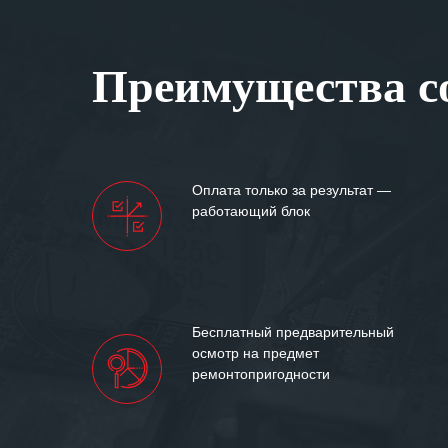
Особенно хочет
клиентоориенти
Вашей компании
Преимущества со
самых сложных 
Мы высоко цен
нашими компан
доверительные 
искренне жела
Оплата только за результат —
«555» долгих ле
работающий блок
Бесплатный предварительный
осмотр на предмет
ремонтопригодности