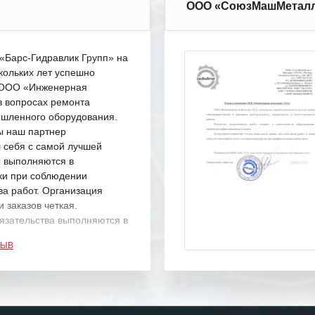
ООО «СоюзМашМетал
Барс-Гидравлик Групп» на
кольких лет успешно
с ООО «Инженерная
в вопросах ремонта
шленного оборудования.
ы наш партнер
 себя с самой лучшей
ы выполняются в
ки при соблюдении
ва работ. Организация
 заказов четкая.
язательства выполняются в
.
ЗЫВ
одарность Вашим
а профессионализм и
шение поставленных задач.