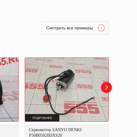
Смотреть все примеры
ПОДРОБНЕЕ
ПОДРОБ
Сервомотор SANYO DENKI
Сервомо
P50B05020DXS20
P50B081