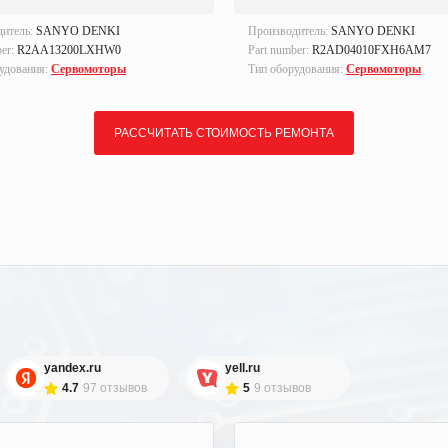
дитель:
SANYO DENKI
Производитель:
SANYO DENKI
ber:
R2AA13200LXHW0
Part number:
R2AD04010FXH6AM7
удования:
Сервомоторы
Тип оборудования:
Сервомоторы
РАССЧИТАТЬ СТОИМОСТЬ РЕМОНТА
yandex.ru
yell.ru
4.7
97 отзывов
5
9 отзывов