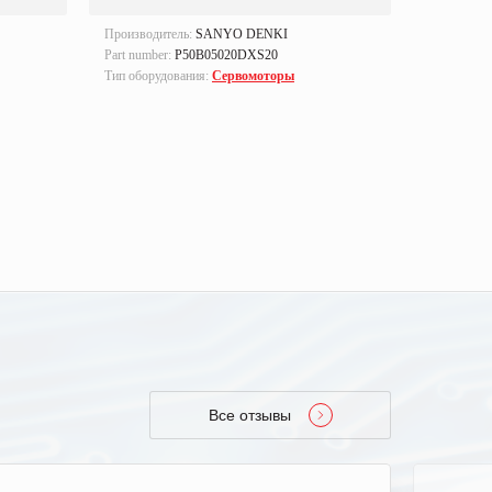
Производитель:
SANYO DENKI
Производи
Part number:
P50B05020DXS20
Part numbe
Тип оборудования:
Сервомоторы
Тип оборуд
Все отзывы