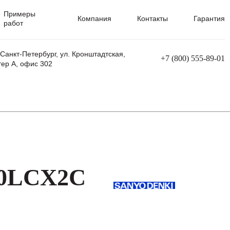
Примеры
Компания
Контакты
Гарантия
работ
 Санкт-Петербург, ул. Кронштадтская,
+7 (800) 555-89-01
тер А, офис 302
равления
Ремонт сварочных трансформаторов
Ремонт аппаратов плазменной резки
Ремонт сварочных полуавтоматов
Ремонт плазменных станков с ЧПУ
50LCX2C