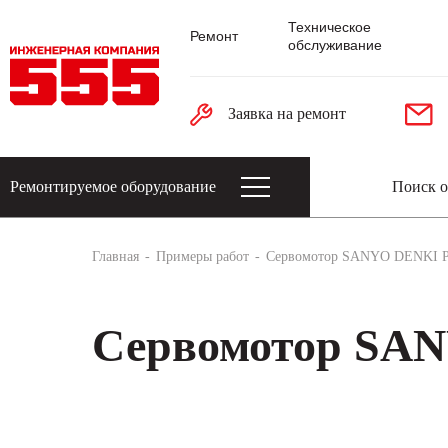
Техническое
Ремонт
обслуживание
Заявка на ремонт
Ремонтируемое оборудование
Датчики: энкодеры, тахогенераторы, 
Главная
Примеры работ
Сервомотор SANYO DENKI 
Сервомотор SA