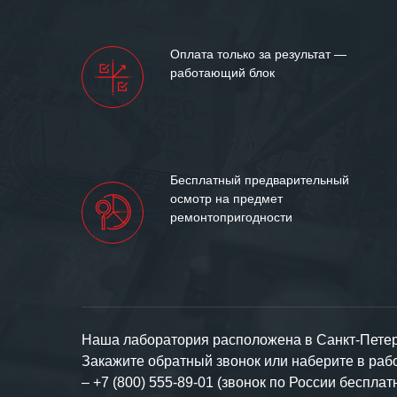
нашими компан
доверительные 
искренне жела
Оплата только за результат —
«555» долгих ле
работающий блок
Бесплатный предварительный
осмотр на предмет
ремонтопригодности
Наша лаборатория расположена в Санкт-Петерб
Закажите обратный звонок или наберите в ра
–
+7 (800) 555-89-01 (звонок по России бесплат