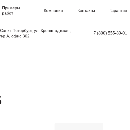
Примеры
Компания
Контакты
Гарантия
работ
 Санкт-Петербург, ул. Кронштадтская,
+7 (800) 555-89-01
тер А, офис 302
равления
Ремонт сварочных трансформаторов
Ремонт аппаратов плазменной резки
Ремонт сварочных полуавтоматов
Ремонт плазменных станков с ЧПУ
5