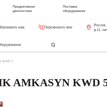
Предиктивная
Поставка
диагностика
оборудования
Россия
,
Напишите нам
Перезвоните мне
д.11, ли
резольверы
Контроллеры, блоки управления
Панели оператора, промышленные мониторы
Прочая промышленная электроника
Промышленные пульты уп
Серверные материнские платы
N KWD 5
AMK AMKASYN KWD 