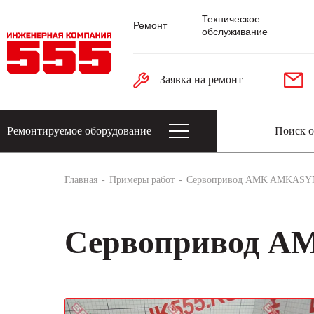
Техническое
Ремонт
обслуживание
Заявка на ремонт
Ремонтируемое оборудование
Датчики: энкодеры, тахогенераторы, 
Главная
Примеры работ
Сервопривод AMK AMKASY
Сервопривод 