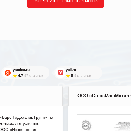
РАССЧИТАТЬ СТОИМОСТЬ РЕМОНТА
yandex.ru
yell.ru
4.7
97 отзывов
5
9 отзывов
ООО «СоюзМашМетал
Барс-Гидравлик Групп» на
кольких лет успешно
с ООО «Инженерная