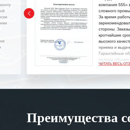
емонту
компания 555» 
ной
сложного промы
ески
За время работ
ении
зарекомендовал
стороны. Заказ
кротчайшие сро
ное
высокого качест
е
приема и выдачи
.
Гарантийные об
полном объеме
ЧИТАТЬ ВЕСЬ ОТ
Выражаем благ
специалистам з
оперативное ре
Особенно хочет
клиентоориенти
Вашей компании
Преимущества со
самых сложных 
Мы высоко цен