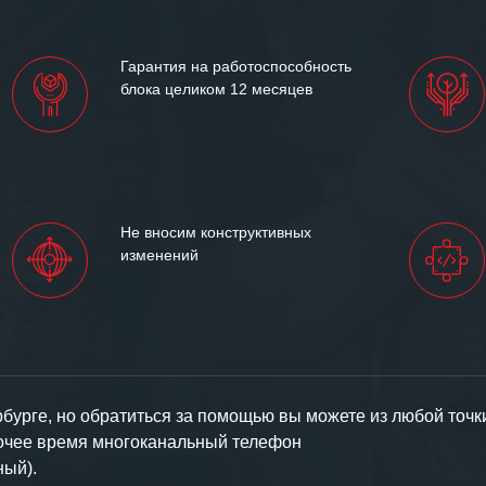
иями открытые и
партнерские отношения и
ем «Инженерной компании
Гарантия на работоспособность
т успеха и процветания.
блока целиком 12 месяцев
Не вносим конструктивных
изменений
урге, но обратиться за помощью вы можете из любой точк
бочее время многоканальный телефон
ный).