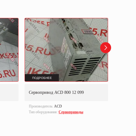
ПОДРОБНЕЕ
ПОДРОБ
Сервопривод ACD 800 12 099
Сервопри
Производитель:
ACD
Производи
У вас остались вопросы?
Тип оборудования:
Сервоприводы
Тип оборуд
Пожалуйста, скорее задайте их нам!
ЗАДАТЬ ВОПРОС