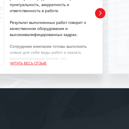
пунктуальность, аккуратность и
ответственность в работе.
Результат выполненных работ говорит о
качественном оборудовании и
высококвалифицированных кадрах.
Сотрудники компании готовы выполнить
новые для себя виды работ и оказать
консультационные услуги, что
ЧИТАТЬ ВЕСЬ ОТЗЫВ
характеризует их как профессионалов
своего дела.
Рекомендуем ООО «ИК «555» как
ответственного и надежного поставщика
услуг.