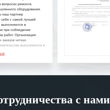
в вопросах ремонта
шленного оборудования.
ы наш партнер
 себя с самой лучшей
ы выполняются в
ки при соблюдении
ва работ. Организация
 заказов четкая.
язательства выполняются в
.
ЗЫВ
одарность Вашим
а профессионализм и
шение поставленных задач.
ся отметить высокую
рованность персонала
, готовность помочь в
трудничества с нами
ситуациях.
им сложившиеся между