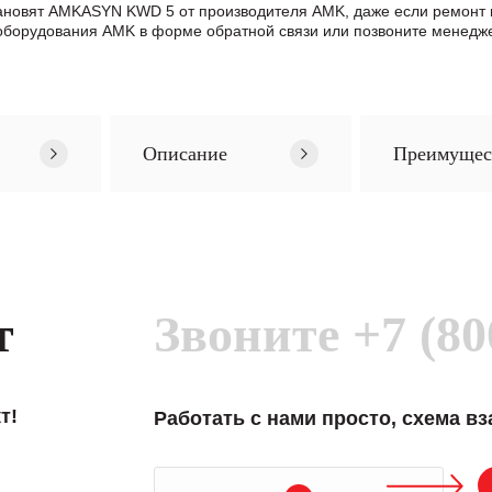
становят AMKASYN KWD 5 от производителя AMK, даже если ремон
борудования AMK в формe обратной связи или позвоните менедже
Описание
Преимущес
т
Звоните
+7 (80
т!
Работать с нами просто, схема в