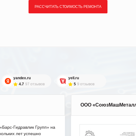
РАССЧИТАТЬ СТОИМОСТЬ РЕМОНТА
yandex.ru
yell.ru
4.7
97 отзывов
5
9 отзывов
ООО «СоюзМашМетал
Барс-Гидравлик Групп» на
кольких лет успешно