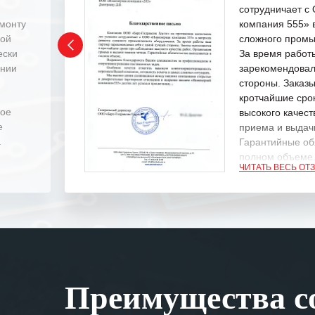
сотрудничает 
емонту
компания 555» 
ной
сложного промы
ески
За время работ
ении
зарекомендовал
стороны. Заказ
кротчайшие сро
ное
высокого качест
е
приема и выдачи
.
Гарантийные об
полном объеме
ЧИТАТЬ ВЕСЬ ОТ
Выражаем благ
специалистам з
оперативное ре
Особенно хочет
клиентоориенти
Вашей компании
Преимущества со
самых сложных 