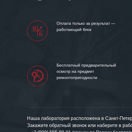
Мы высоко цен
нашими компан
доверительные 
искренне жела
Оплата только за результат —
«555» долгих ле
работающий блок
Бесплатный предварительный
осмотр на предмет
ремонтопригодности
Наша лаборатория расположена в Санкт-Петерб
Закажите обратный звонок или наберите в ра