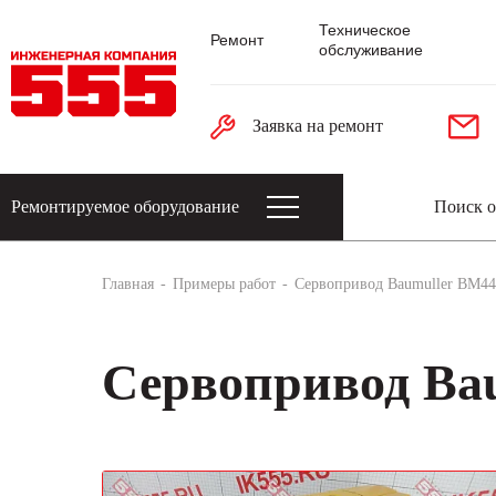
Техническое
Ремонт
обслуживание
Заявка на ремонт
Ремонтируемое оборудование
Датчики: энкодеры, тахогенераторы, 
Главная
Примеры работ
Сервопривод Baumuller BM44
Сервопривод Bau