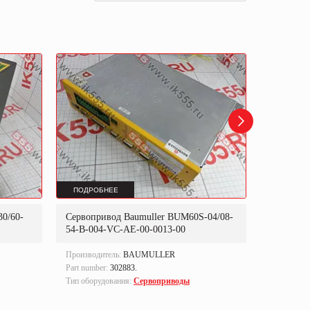
ПОДРОБНЕЕ
ПОДРОБ
0/60-
Сервопривод Baumuller BUM60S-04/08-
Сервопри
54-B-004-VC-AE-00-0013-00
30-001
Производитель:
BAUMULLER
Производи
Part number:
302883.
Тип оборуд
Тип оборудования:
Сервоприводы