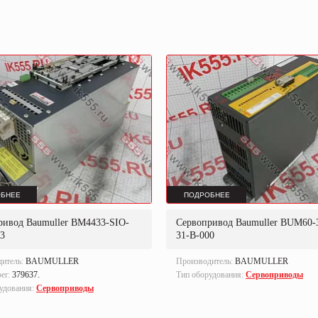
БНЕЕ
ПОДРОБНЕЕ
ривод Baumuller BM4433-SIO-
Сервопривод Baumuller BUM60-3
03
31-B-000
дитель:
BAUMULLER
Производитель:
BAUMULLER
ber:
379637.
Тип оборудования:
Сервоприводы
удования:
Сервоприводы