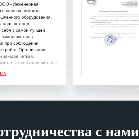
с ООО «Инженерная
в вопросах ремонта
шленного оборудования.
ы наш партнер
 себя с самой лучшей
ы выполняются в
ки при соблюдении
ва работ. Организация
 заказов четкая.
язательства выполняются в
.
ЗЫВ
одарность Вашим
а профессионализм и
шение поставленных задач.
ся отметить высокую
рованность персонала
, готовность помочь в
трудничества с нами
ситуациях.