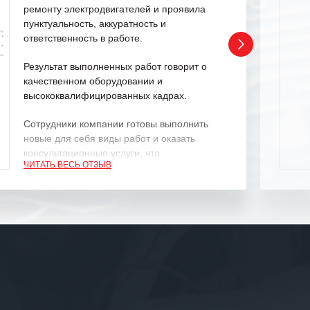
ремонту электродвигателей и проявила
пунктуальность, аккуратность и
ответственность в работе.
Результат выполненных работ говорит о
качественном оборудовании и
высококвалифицированных кадрах.
Сотрудники компании готовы выполнить
новые для себя виды работ и оказать
консультационные услуги, что
ЧИТАТЬ ВЕСЬ ОТЗЫВ
характеризует их как профессионалов
своего дела.
Рекомендуем ООО «ИК «555» как
ответственного и надежного поставщика
услуг.