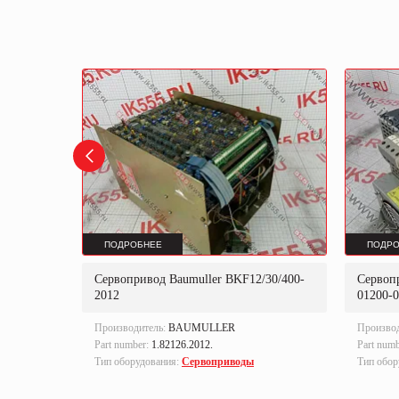
ПОДРОБНЕЕ
ПОДРО
US6-VC-
Сервопривод Baumuller BKF12/30/400-
Сервоп
2012
01200-
Производитель:
BAUMULLER
Произво
Part number:
1.82126.2012.
Part num
Тип оборудования:
Сервоприводы
Тип обор