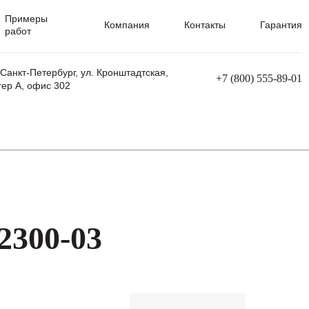
Примеры
Компания
Контакты
Гарантия
работ
 Санкт-Петербург, ул. Кронштадтская,
+7 (800) 555-89-01
тер А, офис 302
равления
Ремонт сварочных трансформаторов
Ремонт аппаратов плазменной резки
Ремонт сварочных полуавтоматов
Ремонт плазменных станков с ЧПУ
2300-03