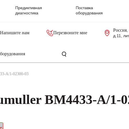
Предиктивная
Поставка
диагностика
оборудования
Россия
,
Напишите нам
Перезвоните мне
д.11, ли
резольверы
Контроллеры, блоки управления
Панели оператора, промышленные мониторы
Прочая промышленная электроника
Промышленные пульты уп
Серверные материнские платы
33-A/1-02300-03
muller BM4433-A/1-0