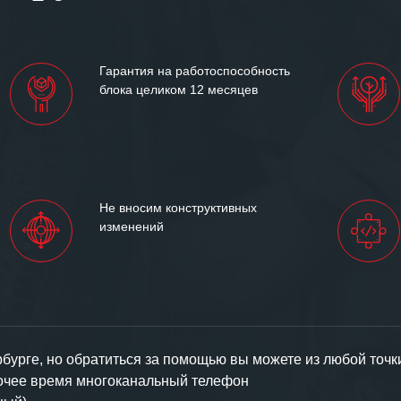
им сложившиеся между
иями открытые и
партнерские отношения и
ем «Инженерной компании
Гарантия на работоспособность
т успеха и процветания.
блока целиком 12 месяцев
Не вносим конструктивных
изменений
урге, но обратиться за помощью вы можете из любой точк
бочее время многоканальный телефон