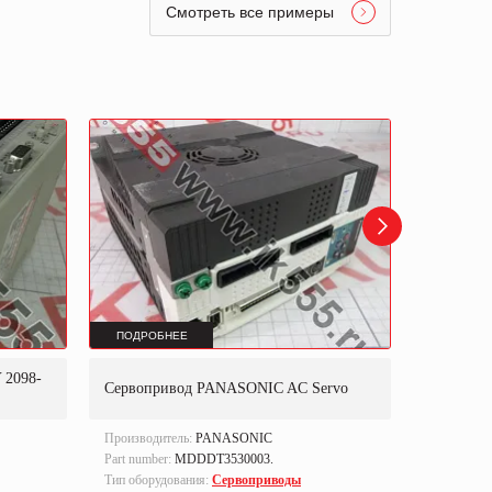
Смотреть все примеры
ПОДРОБНЕЕ
ПОДРОБ
2098-
Привод д
Сервопривод PANASONIC AC Servo
AUFZUG
Производитель:
PANASONIC
Производи
Part number:
MDDDT3530003.
Тип оборуд
Тип оборудования:
Сервоприводы