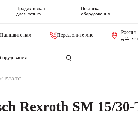
Предиктивная
Поставка
диагностика
оборудования
Россия
,
Напишите нам
Перезвоните мне
д.11, ли
резольверы
Контроллеры, блоки управления
Панели оператора, промышленные мониторы
Прочая промышленная электроника
Промышленные пульты уп
Серверные материнские платы
SM 15/30-TC1
ch Rexroth SM 15/30