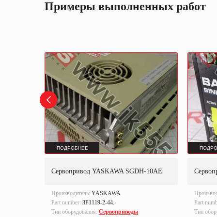
Примеры выполненных работ
ПОДРОБНЕЕ
ПОДРО
KB 001-D
Сервопривод YASKAWA SGDH-10AE
Сервоп
Производитель:
YASKAWA
Произво
Part number:
3P1119-2-44.
Part num
Тип оборудования:
Сервоприводы
Тип обор