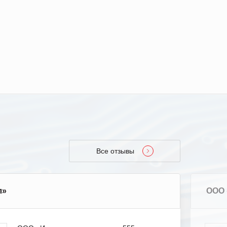
Все отзывы
л»
ООО 