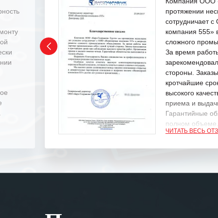
Компания ООО «
рность
протяжении нес
сотрудничает 
емонту
компания 555» 
ной
сложного промы
ески
За время работ
ении
зарекомендовал
стороны. Заказ
кротчайшие сро
ное
высокого качест
е
приема и выдачи
.
Гарантийные об
полном объеме
ЧИТАТЬ ВЕСЬ ОТ
Выражаем благ
специалистам з
оперативное ре
Особенно хочет
клиентоориенти
Вашей компании
самых сложных 