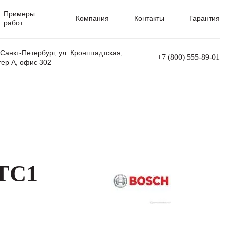
Примеры
Компания
Контакты
Гарантия
работ
 Санкт-Петербург, ул. Кронштадтская,
+7 (800) 555-89-01
тер А, офис 302
равления
Ремонт сварочных трансформаторов
Ремонт аппаратов плазменной резки
Ремонт сварочных полуавтоматов
Ремонт плазменных станков с ЧПУ
-TC1