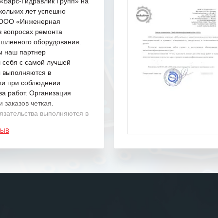
Барс-Гидравлик Групп» на
кольких лет успешно
с ООО «Инженерная
в вопросах ремонта
шленного оборудования.
ы наш партнер
 себя с самой лучшей
ы выполняются в
ки при соблюдении
ва работ. Организация
 заказов четкая.
язательства выполняются в
.
ЗЫВ
одарность Вашим
а профессионализм и
шение поставленных задач.
ся отметить высокую
рованность персонала
, готовность помочь в
ситуациях.