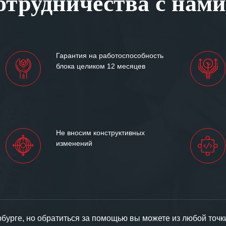
трудничества с нами
им сложившиеся между
иями открытые и
партнерские отношения и
ем «Инженерной компании
Гарантия на работоспособность
т успеха и процветания.
блока целиком 12 месяцев
Не вносим конструктивных
изменений
урге, но обратиться за помощью вы можете из любой точк