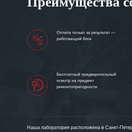
Преимущества со
Мы высоко цен
нашими компан
доверительные 
искренне жела
Оплата только за результат —
«555» долгих ле
работающий блок
Бесплатный предварительный
осмотр на предмет
ремонтопригодности
Наша лаборатория расположена в Санкт-Петерб