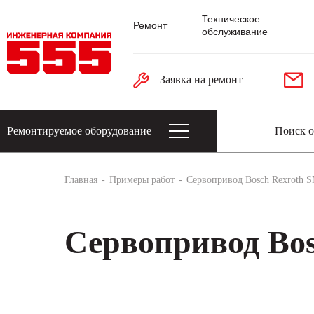
Техническое
Ремонт
обслуживание
Заявка на ремонт
Ремонтируемое оборудование
Датчики: энкодеры, тахогенераторы, 
Главная
Примеры работ
Сервопривод Bosch Rexroth 
Сервопривод Bos