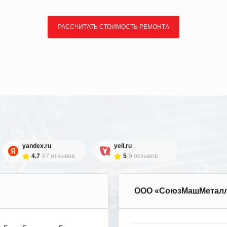
РАССЧИТАТЬ СТОИМОСТЬ РЕМОНТА
yandex.ru
yell.ru
4.7
97 отзывов
5
9 отзывов
ООО «СоюзМашМетал