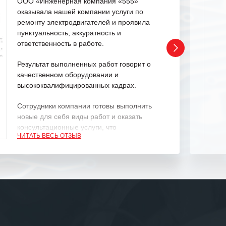
ООО «Инженерная компания «555»
оказывала нашей компании услуги по
ремонту электродвигателей и проявила
пунктуальность, аккуратность и
ответственность в работе.
Результат выполненных работ говорит о
качественном оборудовании и
высококвалифицированных кадрах.
Сотрудники компании готовы выполнить
новые для себя виды работ и оказать
консультационные услуги, что
ЧИТАТЬ ВЕСЬ ОТЗЫВ
характеризует их как профессионалов
своего дела.
Рекомендуем ООО «ИК «555» как
ответственного и надежного поставщика
услуг.