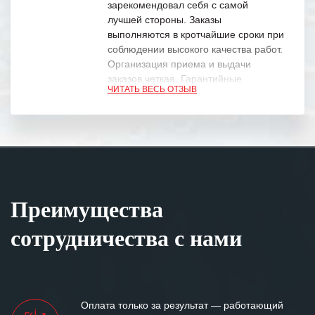
зарекомендовал себя с самой
лучшей стороны. Заказы
выполняются в кротчайшие сроки при
соблюдении высокого качества работ.
Организация приема и выдачи
заказов четкая. Гарантийные
ЧИТАТЬ ВЕСЬ ОТЗЫВ
обязательства выполняются в
полном объеме.
Выражаем благодарность Вашим
специалистам за профессионализм и
оперативное решение поставленных
задач.
Преимущества
Особенно хочется отметить высокую
клиентоориентированность
сотрудничества с нами
персонала Вашей компании,
готовность помочь в самых сложных
ситуациях.
Мы высоко ценим сложившиеся
Оплата только за результат — работающий
между нашими компаниями открытые