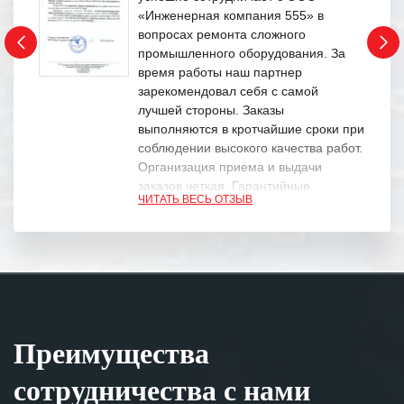
«Инженерная компания 555» в
вопросах ремонта сложного
промышленного оборудования. За
время работы наш партнер
зарекомендовал себя с самой
лучшей стороны. Заказы
выполняются в кротчайшие сроки при
соблюдении высокого качества работ.
Организация приема и выдачи
заказов четкая. Гарантийные
ЧИТАТЬ ВЕСЬ ОТЗЫВ
обязательства выполняются в
полном объеме.
Выражаем благодарность Вашим
специалистам за профессионализм и
оперативное решение поставленных
задач.
Преимущества
Особенно хочется отметить высокую
клиентоориентированность
сотрудничества с нами
персонала Вашей компании,