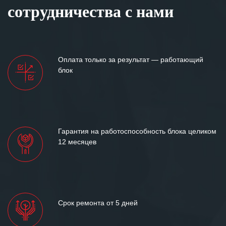
клиентоориентированность
сотрудничества с нами
персонала Вашей компании,
готовность помочь в самых сложных
ситуациях.
Мы высоко ценим сложившиеся
Оплата только за результат — работающий
между нашими компаниями открытые
блок
и доверительные партнерские
отношения и искренне желаем
«Инженерной компании «555» долгих
лет успеха и процветания.
Гарантия на работоспособность блока целиком
12 месяцев
Срок ремонта от 5 дней