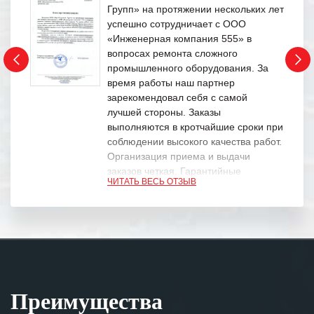
Групп» на протяжении нескольких лет
успешно сотрудничает с ООО
«Инженерная компания 555» в
вопросах ремонта сложного
промышленного оборудования. За
время работы наш партнер
зарекомендовал себя с самой
лучшей стороны. Заказы
выполняются в кротчайшие сроки при
соблюдении высокого качества работ.
Организация приема и выдачи
заказов четкая. Гарантийные
ЧИТАТЬ ВЕСЬ ОТЗЫВ
обязательства выполняются в
полном объеме.
Выражаем благодарность Вашим
специалистам за профессионализм и
оперативное решение поставленных
задач.
Преимущества
Особенно хочется отметить высокую