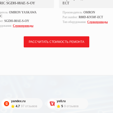
RIC SGDH-08AE-S-OY
ECT
дитель:
OMRON YASKAWA
Производитель:
OMRON
IC
Part number:
R88D-KN50F-ECT
ber:
SGDH-08AE-S-OY
Тип оборудования:
Сервоприводы
удования:
Сервоприводы
РАССЧИТАТЬ СТОИМОСТЬ РЕМОНТА
yandex.ru
yell.ru
4.7
97 отзывов
5
9 отзывов