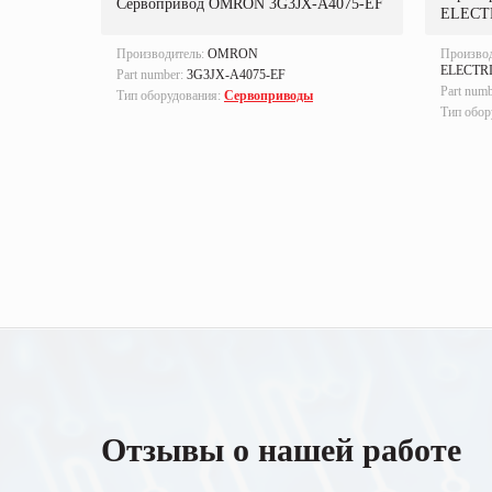
T30F
Сервопривод OMRON 3G3JX-A4075-EF
ELECT
Производитель:
OMRON
Произво
ELECTR
Part number:
3G3JX-A4075-EF
Part num
Тип оборудования:
Сервоприводы
Тип обор
Отзывы о нашей работе