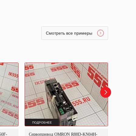
Смотреть все примеры
ПОДРОБНЕЕ
ПОДРОБ
50F-
Сервопривод OMRON R88D-KN04H-
Сервопр