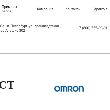
Примеры
Компания
Контакты
Гарантия
работ
 Санкт-Петербург, ул. Кронштадтская,
+7 (800) 555-89-01
тер А, офис 302
равления
Ремонт сварочных трансформаторов
Ремонт аппаратов плазменной резки
Ремонт сварочных полуавтоматов
Ремонт плазменных станков с ЧПУ
ECT