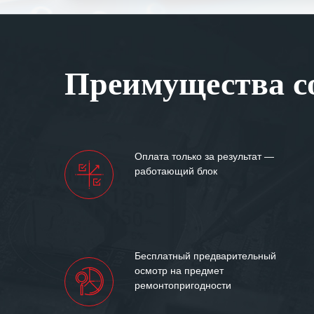
оперативное ре
Особенно хочет
клиентоориенти
Вашей компании
Преимущества со
самых сложных 
Мы высоко цен
нашими компан
доверительные 
искренне жела
Оплата только за результат —
«555» долгих ле
работающий блок
Бесплатный предварительный
осмотр на предмет
ремонтопригодности