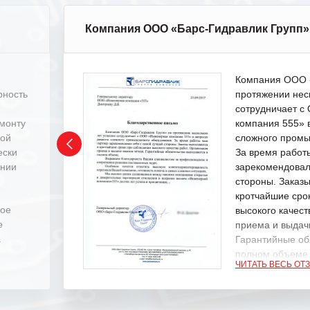
Компания ООО «Барс-Гидравлик Групп»
Компания ООО «
рность
протяжении нес
сотрудничает 
емонту
компания 555» 
ной
сложного промы
ески
За время работ
ении
зарекомендовал
стороны. Заказ
кротчайшие сро
ное
высокого качест
е
приема и выдачи
.
Гарантийные об
полном объеме
ЧИТАТЬ ВЕСЬ ОТ
Выражаем благ
специалистам з