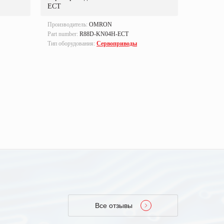
ECT
ECT
Производитель:
OMRON
Производи
Part number:
R88D-KN04H-ECT
Part numbe
Тип оборудования:
Сервоприводы
Тип оборуд
Все отзывы