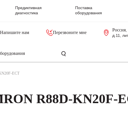
Предиктивная
Поставка
диагностика
оборудования
Россия
,
Напишите нам
Перезвоните мне
д.11, ли
резольверы
Контроллеры, блоки управления
Панели оператора, промышленные мониторы
Прочая промышленная электроника
Промышленные пульты уп
Серверные материнские платы
KN20F-ECT
MRON R88D-KN20F-