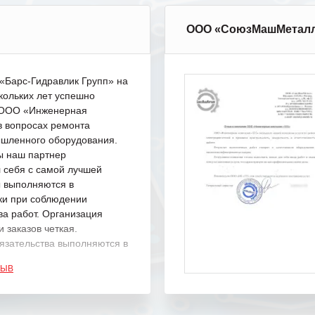
ООО «СоюзМашМетал
Барс-Гидравлик Групп» на
кольких лет успешно
с ООО «Инженерная
в вопросах ремонта
шленного оборудования.
ы наш партнер
 себя с самой лучшей
ы выполняются в
ки при соблюдении
ва работ. Организация
 заказов четкая.
язательства выполняются в
.
ЗЫВ
одарность Вашим
а профессионализм и