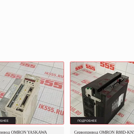
БНЕЕ
ПОДРОБНЕЕ
привод OMRON YASKAWA
Сервопривод OMRON R88D-KN