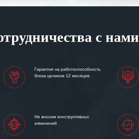
шение поставленных задач.
ся отметить высокую
рованность персонала
, готовность помочь в
трудничества с нами
ситуациях.
им сложившиеся между
иями открытые и
партнерские отношения и
ем «Инженерной компании
Гарантия на работоспособность
т успеха и процветания.
блока целиком 12 месяцев
Не вносим конструктивных
изменений