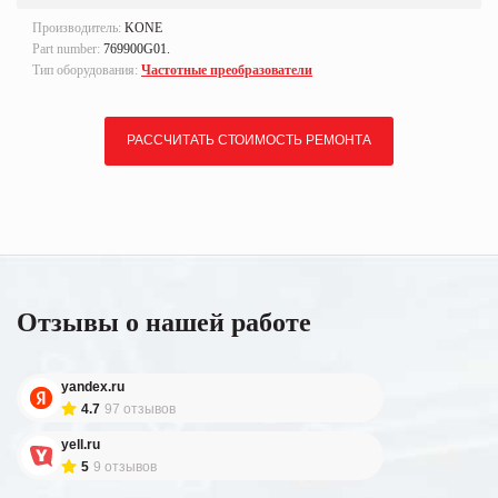
Производитель:
KONE
Part number:
769900G01.
Тип оборудования:
Частотные преобразователи
РАССЧИТАТЬ СТОИМОСТЬ РЕМОНТА
Отзывы о нашей работе
yandex.ru
4.7
97 отзывов
yell.ru
5
9 отзывов