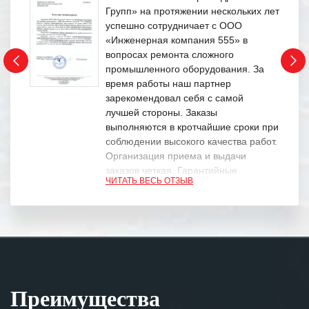
Групп» на протяжении нескольких лет
успешно сотрудничает с ООО
«Инженерная компания 555» в
вопросах ремонта сложного
промышленного оборудования. За
время работы наш партнер
зарекомендовал себя с самой
лучшей стороны. Заказы
выполняются в кротчайшие сроки при
соблюдении высокого качества работ.
Организация приема и выдачи
заказов четкая. Гарантийные
ЧИТАТЬ ВЕСЬ ОТЗЫВ
обязательства выполняются в
полном объеме.
Выражаем благодарность Вашим
специалистам за профессионализм и
оперативное решение поставленных
задач.
Преимущества
Особенно хочется отметить высокую