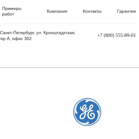
Примеры
Компания
Контакты
Гарантия
работ
 Санкт-Петербург, ул. Кронштадтская,
+7 (800) 555-89-01
тер А, офис 302
равления
Ремонт сварочных трансформаторов
Ремонт аппаратов плазменной резки
Ремонт сварочных полуавтоматов
Ремонт плазменных станков с ЧПУ