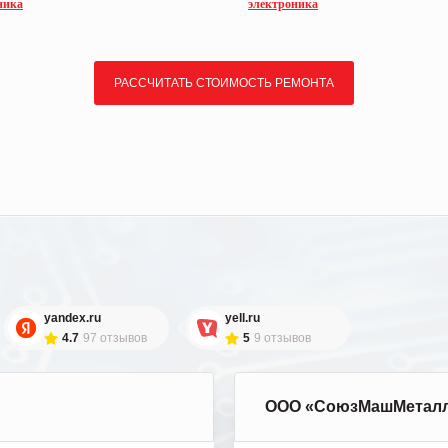
ника
электроника
РАССЧИТАТЬ СТОИМОСТЬ РЕМОНТА
yandex.ru
yell.ru
4.7
97 отзывов
5
9 отзывов
ООО «СоюзМашМетал