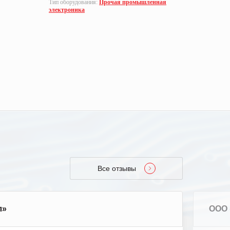
Тип оборудования:
Прочая промышленная
электрони
электроника
Все отзывы
л»
ООО 