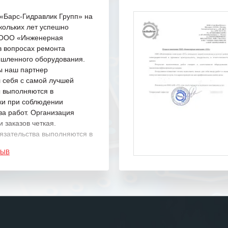
Барс-Гидравлик Групп» на
кольких лет успешно
с ООО «Инженерная
в вопросах ремонта
шленного оборудования.
ы наш партнер
 себя с самой лучшей
ы выполняются в
ки при соблюдении
ва работ. Организация
 заказов четкая.
язательства выполняются в
.
ЗЫВ
одарность Вашим
а профессионализм и
шение поставленных задач.
ся отметить высокую
рованность персонала