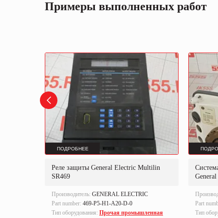
Примеры выполненных работ
ПОДРОБНЕЕ
ПОДРО
tric
Реле защиты General Electric Multilin
Систем
SR469
General
IC
Производитель:
GENERAL ELECTRIC
Произво
Part number:
469-P5-H1-A20-D-0
Part num
ленная
Тип оборудования:
Прочая промышленная
Тип обор