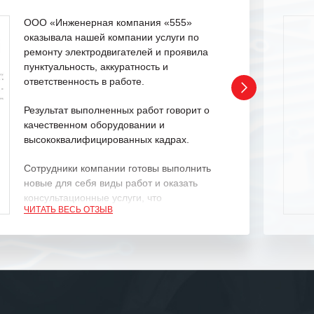
ООО «Инженерная компания «555»
оказывала нашей компании услуги по
ремонту электродвигателей и проявила
пунктуальность, аккуратность и
ответственность в работе.
Результат выполненных работ говорит о
качественном оборудовании и
высококвалифицированных кадрах.
Сотрудники компании готовы выполнить
новые для себя виды работ и оказать
консультационные услуги, что
ЧИТАТЬ ВЕСЬ ОТЗЫВ
характеризует их как профессионалов
своего дела.
Рекомендуем ООО «ИК «555» как
ответственного и надежного поставщика
услуг.