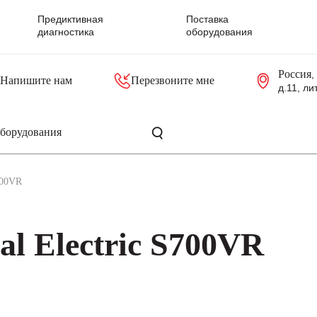
Предиктивная
Поставка
диагностика
оборудования
Россия
,
Напишите нам
Перезвоните мне
д.11, ли
резольверы
Контроллеры, блоки управления
Панели оператора, промышленные мониторы
Прочая промышленная электроника
Промышленные пульты уп
Серверные материнские платы
700VR
l Electric S700VR