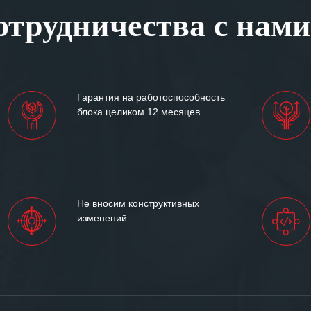
, готовность помочь в
трудничества с нами
ситуациях.
им сложившиеся между
иями открытые и
партнерские отношения и
ем «Инженерной компании
Гарантия на работоспособность
т успеха и процветания.
блока целиком 12 месяцев
Не вносим конструктивных
изменений