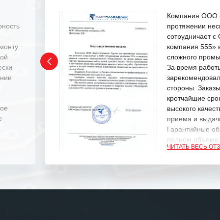
Компания ООО «
рность
протяжении нес
сотрудничает 
емонту
компания 555» 
ной
сложного промы
ески
За время работ
ении
зарекомендовал
стороны. Заказ
кротчайшие сро
ное
высокого качест
е
приема и выдачи
.
Гарантийные об
полном объеме
ЧИТАТЬ ВЕСЬ ОТ
Выражаем благ
специалистам з
оперативное ре
Особенно хочет
клиентоориенти