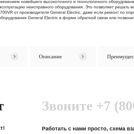
менением новейшего высокоточного и технологичного оборудован
эксплуатацию неисправного оборудования. Это позволяет решать м
S700VR от производителя General Electric, даже если ремонт по 
орудования General Electric в формe обратной связи или позвон
Описание
Преимущес
т
Звоните
+7 (80
т!
Работать с нами просто, схема в