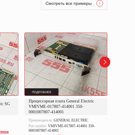
Смотреть все примеры
ПОДРОБНЕЕ
ПОДРОБ
Процессорная плата General Electric
ric SG
Электронн
VMIVME-017807-414001 350-
V2,50 13
0001007807-414001
Производитель:
GENERAL ELECTRIC
Производи
Part number:
VMIVME-017807-414001 350-
Part numbe
0001007807-414001
енная
Тип оборуд