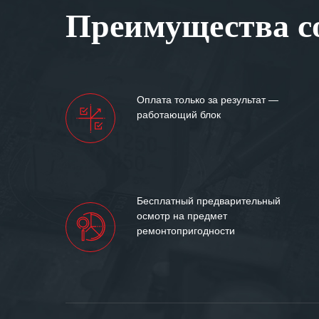
Вашей компании
Преимущества со
самых сложных 
Мы высоко цен
нашими компан
доверительные 
искренне жела
Оплата только за результат —
«555» долгих ле
работающий блок
Бесплатный предварительный
осмотр на предмет
ремонтопригодности