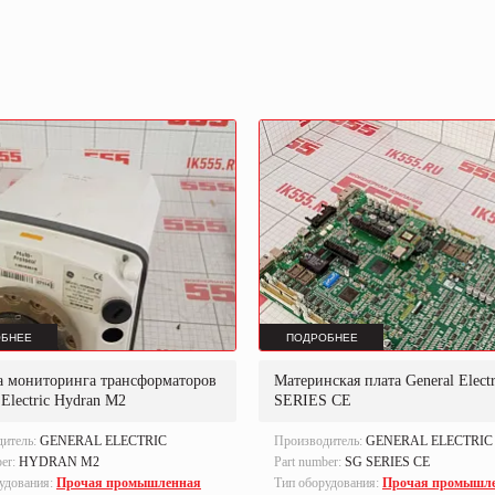
БНЕЕ
ПОДРОБНЕЕ
а мониторинга трансформаторов
Материнская плата General Elect
 Electric Hydran M2
SERIES CE
дитель:
GENERAL ELECTRIC
Производитель:
GENERAL ELECTRIC
ber:
HYDRAN M2
Part number:
SG SERIES CE
удования:
Прочая промышленная
Тип оборудования:
Прочая промышл