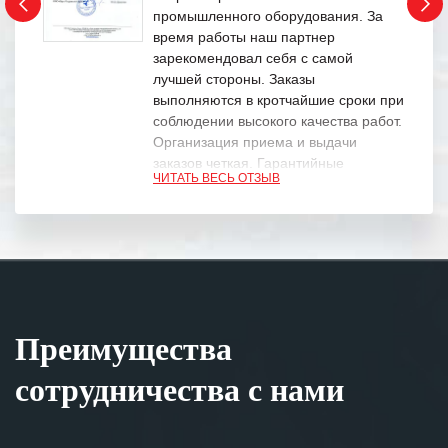
промышленного оборудования. За
время работы наш партнер
зарекомендовал себя с самой
лучшей стороны. Заказы
выполняются в кротчайшие сроки при
соблюдении высокого качества работ.
Организация приема и выдачи
заказов четкая. Гарантийные
ЧИТАТЬ ВЕСЬ ОТЗЫВ
обязательства выполняются в
полном объеме.
Выражаем благодарность Вашим
специалистам за профессионализм и
оперативное решение поставленных
задач.
Преимущества
Особенно хочется отметить высокую
клиентоориентированность
сотрудничества с нами
персонала Вашей компании,
готовность помочь в самых сложных
ситуациях.