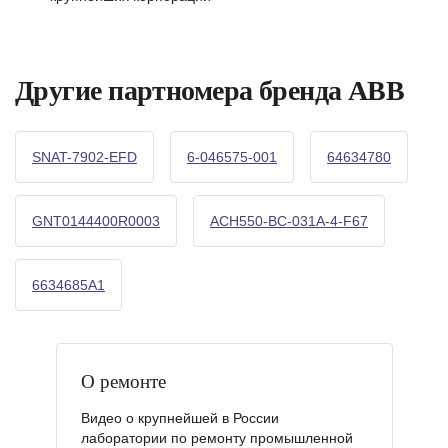
Другие партномера бренда ABB
SNAT-7902-EFD
6-046575-001
64634780
GNT0144400R0003
ACH550-BC-031A-4-F67
6634685A1
О ремонте
Видео о крупнейшей в России
лаборатории по ремонту промышленной