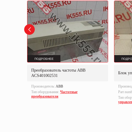
ПОДРОБНЕЕ
ПОДРО
Преобразователь частоты ABB
B-S
Блок у
ACS401002531
Производитель:
ABB
Произво
Тип оборудования:
Частотные
Part num
преобразователи
локи
Тип обор
управле