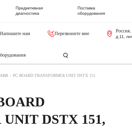
Предиктивная
Поставка
диагностика
оборудования
Россия
,
Напишите нам
Перезвоните мне
д.11, ли
резольверы
Контроллеры, блоки управления
Панели оператора, промышленные мониторы
Прочая промышленная электроника
Промышленные пульты уп
Серверные материнские платы
ABB
PC BOARD TRANSFORMER UNIT DSTX 151
 BOARD
UNIT DSTX 151,