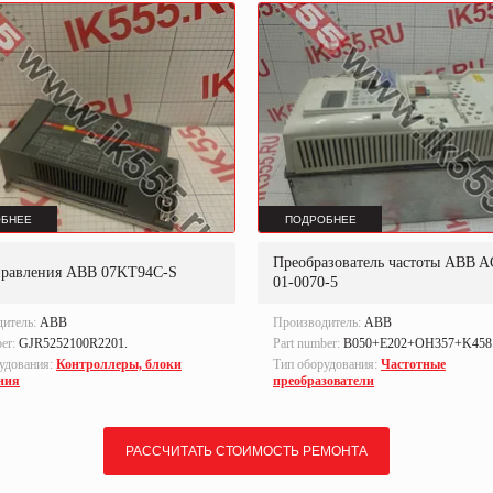
БНЕЕ
ПОДРОБНЕЕ
Преобразователь частоты ABB A
правления ABB 07KT94C-S
01-0070-5
дитель:
ABB
Производитель:
ABB
ber:
GJR5252100R2201.
Part number:
B050+E202+OH357+K458
удования:
Контроллеры, блоки
Тип оборудования:
Частотные
ния
преобразователи
РАССЧИТАТЬ СТОИМОСТЬ РЕМОНТА