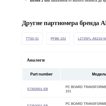
Более 2 000
заказчиков от малого бизнеса до 
Другие партномера бренда 
TT50-31
PFBK-101
L2725FL-A5210-5
Аналоги
Part number
Модел
PC BOARD TRANSFORME
57350001-EB
151
PC BOARD TRANSFORME
57350001-EB