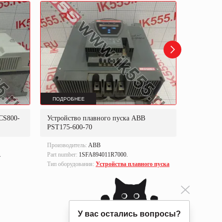
ПОДРОБНЕЕ
ПОДРОБ
CS800-
Устройство плавного пуска ABB
Блок уп
PST175-600-70
Производитель:
ABB
Производи
.
Part number:
1SFA894011R7000.
Part numbe
Тип оборудования:
Устройства плавного пуска
Тип оборуд
управлен
У вас остались вопросы?