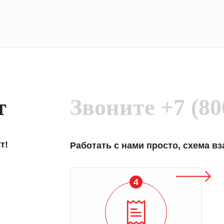
т
Звоните
+7 (80
т!
Работать с нами просто, схема в
4