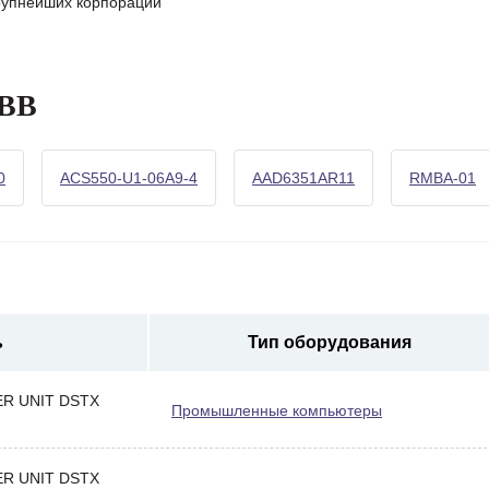
крупнейших корпораций
ABB
0
ACS550-U1-06A9-4
AAD6351AR11
RMBA-01
ь
Тип оборудования
R UNIT DSTX
Промышленные компьютеры
R UNIT DSTX