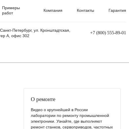
Примеры
Компания
Контакты
Гарантия
работ
 Санкт-Петербург, ул. Кронштадтская,
+7 (800) 555-89-01
тер А, офис 302
равления
Ремонт сварочных трансформаторов
Ремонт аппаратов плазменной резки
Ремонт сварочных полуавтоматов
Ремонт плазменных станков с ЧПУ
О ремонте
Видео о крупнейшей в России
лаборатории по ремонту промышленной
электроники. Узнайте, где выполняют
ремонт станков, сервоприводов, частотных