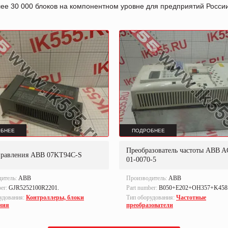
лее 30 000 блоков на компонентном уровне для предприятий Росс
БНЕЕ
ПОДРОБНЕЕ
Преобразователь частоты ABB A
правления ABB 07KT94C-S
01-0070-5
дитель:
ABB
Производитель:
ABB
ber:
GJR5252100R2201.
Part number:
B050+E202+OH357+K458
удования:
Контроллеры, блоки
Тип оборудования:
Частотные
ния
преобразователи