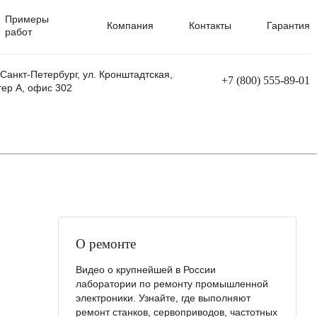
Примеры
Компания
Контакты
Гарантия
работ
 Санкт-Петербург, ул. Кронштадтская,
+7 (800) 555-89-01
тер А, офис 302
равления
Ремонт сварочных трансформаторов
Ремонт аппаратов плазменной резки
Ремонт сварочных полуавтоматов
Ремонт плазменных станков с ЧПУ
О ремонте
Видео о крупнейшей в России
лаборатории по ремонту промышленной
электроники. Узнайте, где выполняют
ремонт станков, сервоприводов, частотных