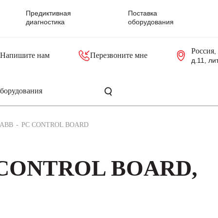
Предиктивная
Поставка
диагностика
оборудования
Россия
,
Напишите нам
Перезвоните мне
д.11, ли
резольверы
Контроллеры, блоки управления
Панели оператора, промышленные мониторы
Прочая промышленная электроника
Промышленные пульты уп
Серверные материнские платы
ABB
PC CONTROL BOARD
 CONTROL BOARD,