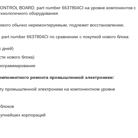
ONTROL BOARD, part number 6637804CI на уровне компонентов с
хнологичного оборудования.
аемого обычно неремонтируемым, подлежит восстановлению.
rt number 6637804CI по сравнению с покупкой нового блока:
х дней)
ти нового блока)
программирование
компонентного ремонта промышленной электроники:
ту промышленной электроники на компонентном уровне
блоков
крупнейших корпораций