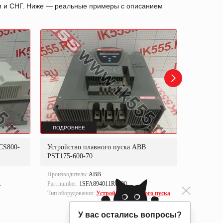
ии и СНГ. Ниже — реальные примеры с описанием
ПОДРОБНЕЕ
ПОДРОБ
CS800-
Устройство плавного пуска ABB
Блок уп
PST175-600-70
Производитель:
ABB
Производи
.
Part number:
1SFA894011R7000.
Part numbe
Тип оборудования:
Устройства плавного пуска
Тип оборуд
управлен
У вас остались вопросы?