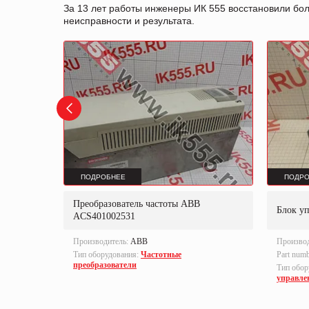
За 13 лет работы инженеры ИК 555 восстановили бо
неисправности и результата.
ПОДРОБНЕЕ
ПОДРО
Преобразователь частоты ABB
B-S
Блок у
ACS401002531
Производитель:
ABB
Произво
Тип оборудования:
Частотные
Part num
преобразователи
локи
Тип обор
управле