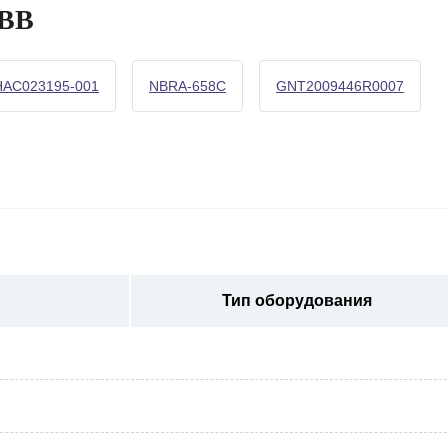
ABB
HAC023195-001
NBRA-658C
GNT2009446R0007
Тип оборудования