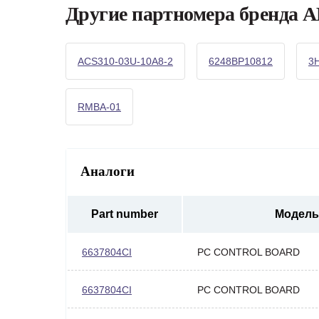
Другие партномера бренда 
ACS310-03U-10A8-2
6248BP10812
3
RMBA-01
Аналоги
Part number
Модель
6637804CI
PC CONTROL BOARD
6637804CI
PC CONTROL BOARD