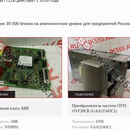
/7721B действует с 2016 года
лее 30 000 блоков на компонентном уровне для предприятий Росс
БНЕЕ
ПОДРОБНЕЕ
Преобразователь частоты OTIS
онная плата ABB
OVF20CR (GAA21343C1)
дитель:
ABB
Производитель:
OTIS
ber:
NTMP01.
Part number:
GAA21343C1.