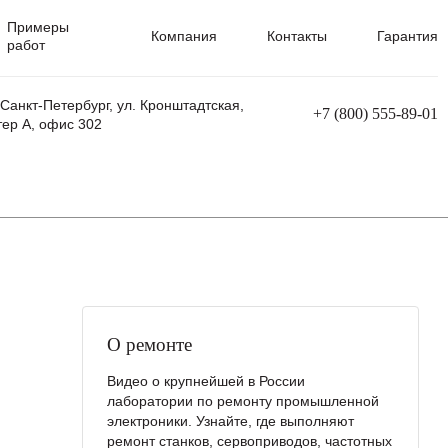
Примеры
Компания
Контакты
Гарантия
работ
 Санкт-Петербург, ул. Кронштадтская,
+7 (800) 555-89-01
тер А, офис 302
равления
Ремонт сварочных трансформаторов
Ремонт аппаратов плазменной резки
Ремонт сварочных полуавтоматов
Ремонт плазменных станков с ЧПУ
О ремонте
Видео о крупнейшей в России
лаборатории по ремонту промышленной
электроники. Узнайте, где выполняют
ремонт станков, сервоприводов, частотных