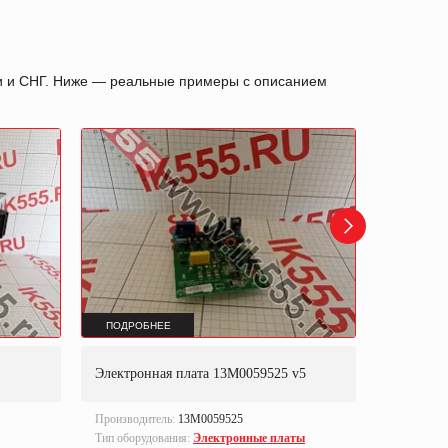
ии и СНГ. Ниже — реальные примеры с описанием
ПОДРОБНЕЕ
ПОДРОБ
Электронная плата 13M0059525 v5
Сервомо
Производитель:
13M0059525
Производи
Тип оборудования:
Электронные платы
Тип оборуд