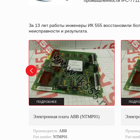
промышленности IPC-7711B
За 13 лет работы инженеры ИК 555 восстановили бо
неисправности и результата.
ПОДРОБНЕЕ
ПОДРО
ECTRIC
Электронная плата ABB (NTMP01)
Электр
TRIC
Производитель:
ABB
Произво
Part number:
NTMP01.
Part num