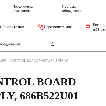
Предиктивная
Поставка
диагностика
оборудования
Россия
,
Напишите нам
Перезвоните мне
д.11, ли
резольверы
Контроллеры, блоки управления
Панели оператора, промышленные мониторы
Прочая промышленная электроника
Промышленные пульты уп
Серверные материнские платы
ABB
CONTROL BOARD W/POWER SUPPLY
ONTROL BOARD
Y, 686B522U01