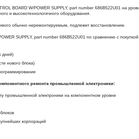
NTROL BOARD W/POWER SUPPLY, part number 686B522U01 на уров
ого и высокотехнологичного оборудования.
аемого обычно неремонтируемым, подлежит восстановлению.
ER SUPPLY, part number 686B522U01 по сравнению с покупкой 
х дней)
ти нового блока)
программирование
компонентного ремонта промышленной электроники:
ту промышленной электроники на компонентном уровне
блоков
крупнейших корпораций