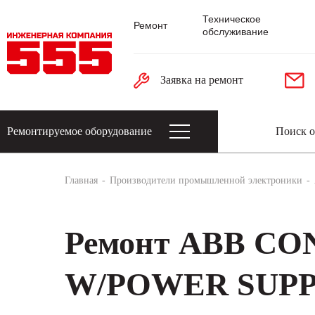
Техническое
Ремонт
обслуживание
Заявка на ремонт
Ремонтируемое оборудование
Датчики: энкодеры, тахогенераторы, 
Главная
Производители промышленной электроники
Ремонт ABB C
W/POWER SUPPL