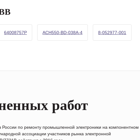
ABB
64008757P
ACH550-BD-038A-4
8-052977-001
ненных работ
в России по ремонту промышленной электроники на компонентном
народной ассоциации участников рынка электронной