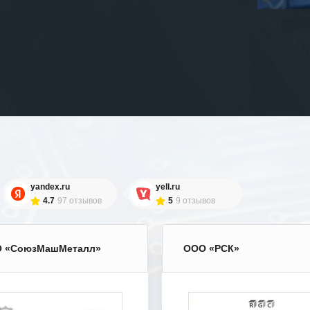
yandex.ru
yell.ru
4.7
97 отзывов
5
9 отзывов
 «СоюзМашМеталл»
ООО «РСК»