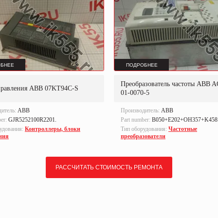
БНЕЕ
ПОДРОБНЕЕ
Преобразователь частоты ABB A
правления ABB 07KT94C-S
01-0070-5
дитель:
ABB
Производитель:
ABB
ber:
GJR5252100R2201.
Part number:
B050+E202+OH357+K458
удования:
Контроллеры, блоки
Тип оборудования:
Частотные
ния
преобразователи
РАССЧИТАТЬ СТОИМОСТЬ РЕМОНТА