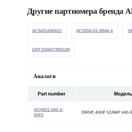
Другие партномера бренда 
ACS401600422
ACS550-01-08A8-4
3
GNT2009473R0100
Аналоги
Part number
Модел
ACH501-040-4-
DRIVE 40HP 52AMP 440-
00P2