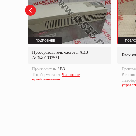
ПОДРОБНЕЕ
ПОДРО
Преобразователь частоты ABB
B-S
Блок у
ACS401002531
Производитель:
ABB
Произво
Тип оборудования:
Частотные
Part num
преобразователи
локи
Тип обор
управле