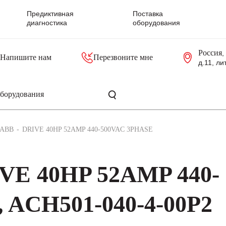
Предиктивная
Поставка
диагностика
оборудования
Россия
,
Напишите нам
Перезвоните мне
д.11, ли
резольверы
Контроллеры, блоки управления
Панели оператора, промышленные мониторы
Прочая промышленная электроника
Промышленные пульты уп
Серверные материнские платы
ABB
DRIVE 40HP 52AMP 440-500VAC 3PHASE
VE 40HP 52AMP 440-
 ACH501-040-4-00P2