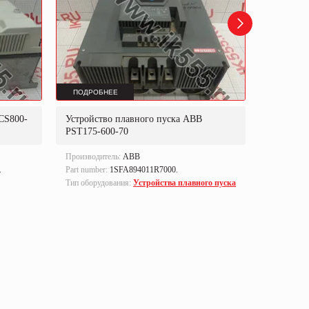
ПОДРОБНЕЕ
ПОДРОБ
CS800-
Устройство плавного пуска ABB
Блок уп
PST175-600-70
Производитель:
ABB
Производи
.
Part number:
1SFA894011R7000.
Part numbe
Тип оборудования:
Устройства плавного пуска
Тип оборуд
управлен