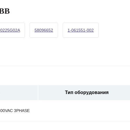
ABB
90225G02A
58096652
1-061551-002
ь
Тип оборудования
500VAC 3PHASE