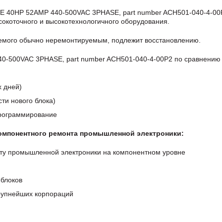
E 40HP 52AMP 440-500VAC 3PHASE, part number ACH501-040-4-00
окоточного и высокотехнологичного оборудования.
аемого обычно неремонтируемым, подлежит восстановлению.
-500VAC 3PHASE, part number ACH501-040-4-00P2 по сравнению 
х дней)
ти нового блока)
программирование
компонентного ремонта промышленной электроники:
ту промышленной электроники на компонентном уровне
блоков
крупнейших корпораций