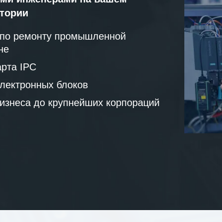
атории
 по ремонту промышленной
не
рта IPC
лектронных блоков
бизнеса до крупнейших корпораций