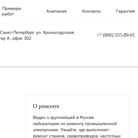
Примеры
Компания
Контакты
Гарантия
работ
 Санкт-Петербург, ул. Кронштадтская,
+7 (800) 555-89-01
тер А, офис 302
равления
Ремонт сварочных трансформаторов
Ремонт аппаратов плазменной резки
Ремонт сварочных полуавтоматов
Ремонт плазменных станков с ЧПУ
О ремонте
Видео о крупнейшей в России
лаборатории по ремонту промышленной
электроники. Узнайте, где выполняют
ремонт станков, сервоприводов, частотных