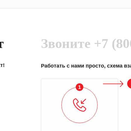
т
Звоните
+7 (80
т!
Работать с нами просто, схема в
1