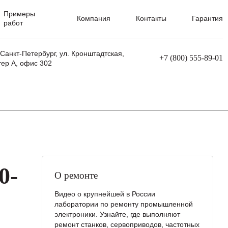
Примеры
Компания
Контакты
Гарантия
работ
 Санкт-Петербург, ул. Кронштадтская,
+7 (800) 555-89-01
тер А, офис 302
равления
Ремонт сварочных трансформаторов
Ремонт аппаратов плазменной резки
Ремонт сварочных полуавтоматов
Ремонт плазменных станков с ЧПУ
0-
О ремонте
Видео о крупнейшей в России
лаборатории по ремонту промышленной
электроники. Узнайте, где выполняют
ремонт станков, сервоприводов, частотных