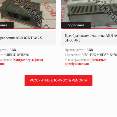
БНЕЕ
ПОДРОБНЕЕ
Преобразователь частоты ABB A
правления ABB 07KT94C-S
01-0070-5
дитель:
ABB
Производитель:
ABB
ber:
GJR5252100R2201.
Part number:
B050+E202+OH357+K458
удования:
Контроллеры, блоки
Тип оборудования:
Частотные
ния
преобразователи
РАССЧИТАТЬ СТОИМОСТЬ РЕМОНТА