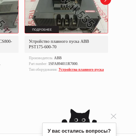
ПОДРОБНЕЕ
ПОДРОБ
CS800-
Устройство плавного пуска ABB
Блок уп
PST175-600-70
Производитель:
ABB
Производи
.
Part number:
1SFA894011R7000.
Part numbe
Тип оборудования:
Устройства плавного пуска
Тип оборуд
управлен
У вас остались вопросы?