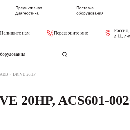
Предиктивная
Поставка
диагностика
оборудования
Россия
,
Напишите нам
Перезвоните мне
д.11, ли
резольверы
Контроллеры, блоки управления
Панели оператора, промышленные мониторы
Прочая промышленная электроника
Промышленные пульты уп
Серверные материнские платы
ABB
DRIVE 20HP
VE 20HP, ACS601-002