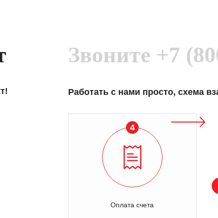
т
Звоните
+7 (80
т!
Работать с нами просто, схема в
4
Оплата счета