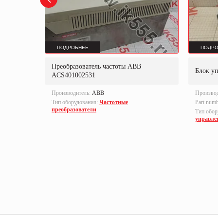
ПОДРОБНЕЕ
ПОДРО
Преобразователь частоты ABB
B-S
Блок у
ACS401002531
Производитель:
ABB
Произво
Тип оборудования:
Частотные
Part num
преобразователи
локи
Тип обор
управле