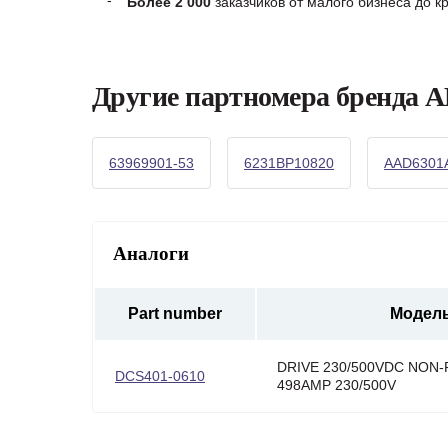
Более 2 000
заказчиков от малого бизнеса до 
Другие партномера бренда 
63969901-53
6231BP10820
AAD6301
Аналоги
Part number
Модел
DRIVE 230/500VDC NON
DCS401-0610
498AMP 230/500V