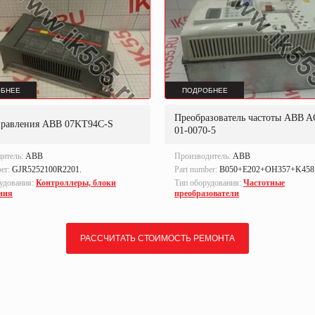
БНЕЕ
ПОДРОБНЕЕ
Преобразователь частоты ABB A
правления ABB 07KT94C-S
01-0070-5
дитель:
ABB
Производитель:
ABB
ber:
GJR5252100R2201.
Part number:
B050+E202+OH357+K458
удования:
Контроллеры, блоки
Тип оборудования:
Частотные
ния
преобразователи
РАССЧИТАТЬ СТОИМОСТЬ РЕМОНТА