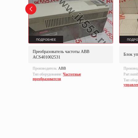
ПОДРОБНЕЕ
ПОДРО
Преобразователь частоты ABB
B-S
Блок у
ACS401002531
Производитель:
ABB
Произво
Тип оборудования:
Частотные
Part num
преобразователи
локи
Тип обор
управле