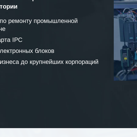
атории
 по ремонту промышленной
не
рта IPC
лектронных блоков
бизнеса до крупнейших корпораций