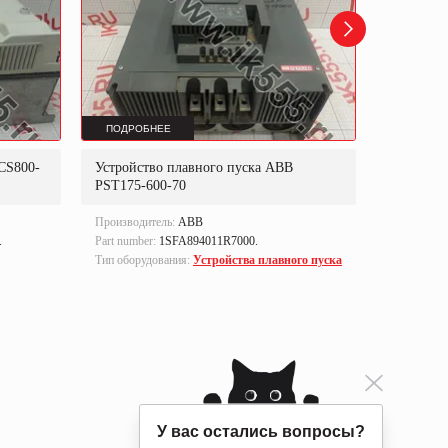
ПОДРОБНЕЕ
ПОДРОБ
CS800-
Устройство плавного пуска ABB
Блок уп
PST175-600-70
Производитель:
ABB
Производи
.
Part number:
1SFA894011R7000.
Part numbe
Тип оборудования:
Устройства плавного пуска
Тип оборуд
управлен
У вас остались вопросы?