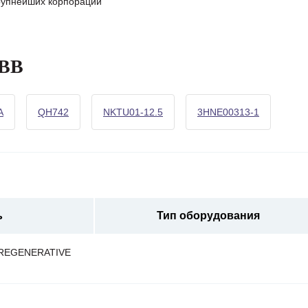
крупнейших корпораций
ABB
A
QH742
NKTU01-12.5
3HNE00313-1
ь
Тип оборудования
-REGENERATIVE