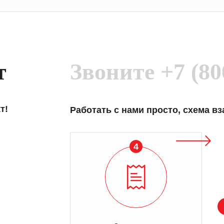
т
Звоните
+7 (80
т!
Работать с нами просто, схема в
4