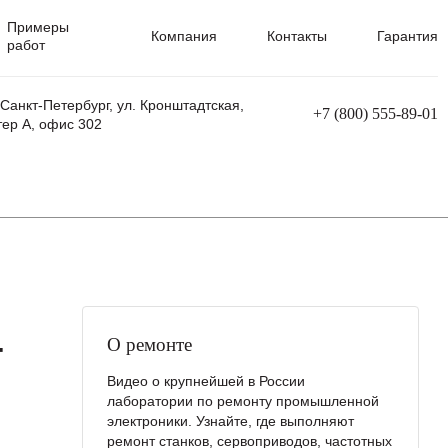
Примеры
Компания
Контакты
Гарантия
работ
 Санкт-Петербург, ул. Кронштадтская,
+7 (800) 555-89-01
тер А, офис 302
равления
Ремонт сварочных трансформаторов
Ремонт аппаратов плазменной резки
Ремонт сварочных полуавтоматов
Ремонт плазменных станков с ЧПУ
-
О ремонте
Видео о крупнейшей в России
лаборатории по ремонту промышленной
электроники. Узнайте, где выполняют
ремонт станков, сервоприводов, частотных