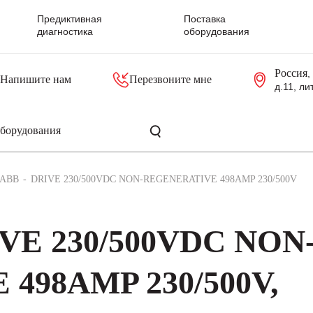
Предиктивная
Поставка
диагностика
оборудования
Россия
,
Напишите нам
Перезвоните мне
д.11, ли
резольверы
Контроллеры, блоки управления
Панели оператора, промышленные мониторы
Прочая промышленная электроника
Промышленные пульты уп
Серверные материнские платы
ABB
DRIVE 230/500VDC NON-REGENERATIVE 498AMP 230/500V
VE 230/500VDC NON
498AMP 230/500V,