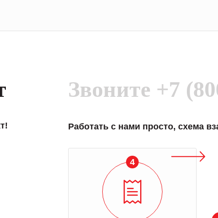
т
Звоните
+7 (80
т!
Работать с нами просто, схема в
4