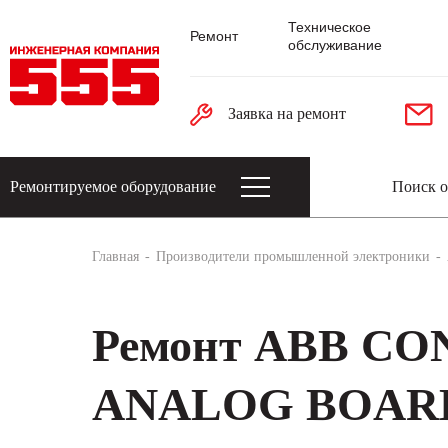
Техническое
Ремонт
обслуживание
Заявка на ремонт
Ремонтируемое оборудование
Датчики: энкодеры, тахогенераторы, 
Главная
Производители промышленной электроники
Ремонт ABB CO
ANALOG BOARD