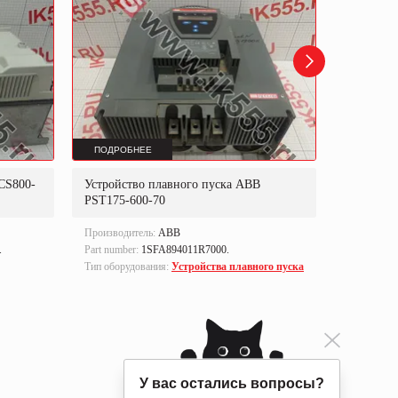
ПОДРОБНЕЕ
ПОДРОБ
CS800-
Устройство плавного пуска ABB
Блок уп
PST175-600-70
Производитель:
ABB
Производи
.
Part number:
1SFA894011R7000.
Part numbe
Тип оборудования:
Устройства плавного пуска
Тип оборуд
управлен
У вас остались вопросы?