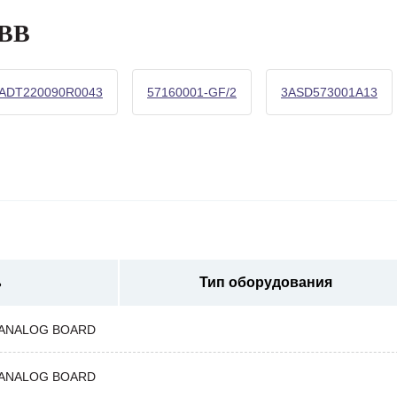
ABB
ADT220090R0043
57160001-GF/2
3ASD573001A13
ь
Тип оборудования
 ANALOG BOARD
 ANALOG BOARD