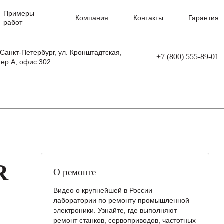
Примеры
Компания
Контакты
Гарантия
работ
 Санкт-Петербург, ул. Кронштадтская,
+7 (800) 555-89-01
тер А, офис 302
равления
Ремонт сварочных трансформаторов
Ремонт аппаратов плазменной резки
Ремонт сварочных полуавтоматов
Ремонт плазменных станков с ЧПУ
R
О ремонте
Видео о крупнейшей в России
лаборатории по ремонту промышленной
электроники. Узнайте, где выполняют
ремонт станков, сервоприводов, частотных