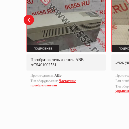
ПОДРОБНЕЕ
ПОДРО
Преобразователь частоты ABB
B-S
Блок у
ACS401002531
Производитель:
ABB
Произво
Тип оборудования:
Частотные
Part num
преобразователи
локи
Тип обор
управле