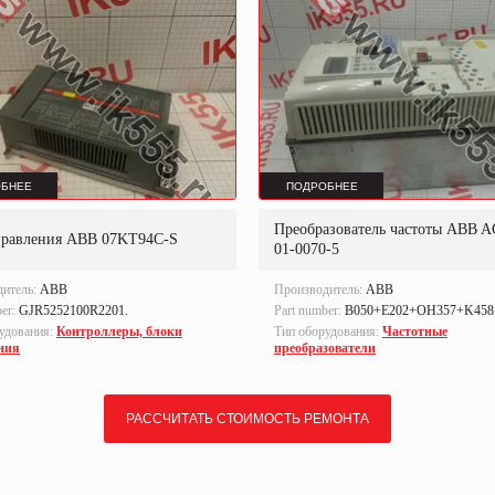
БНЕЕ
ПОДРОБНЕЕ
Преобразователь частоты ABB A
правления ABB 07KT94C-S
01-0070-5
дитель:
ABB
Производитель:
ABB
ber:
GJR5252100R2201.
Part number:
B050+E202+OH357+K458
удования:
Контроллеры, блоки
Тип оборудования:
Частотные
ния
преобразователи
РАССЧИТАТЬ СТОИМОСТЬ РЕМОНТА