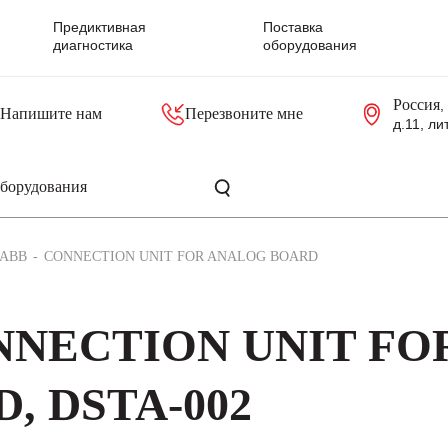
Предиктивная
Поставка
диагностика
оборудования
Россия
,
Напишите нам
Перезвоните мне
д.11, ли
резольверы
Контроллеры, блоки управления
Панели оператора, промышленные мониторы
Прочая промышленная электроника
Промышленные пульты уп
Серверные материнские платы
ABB
CONNECTION UNIT FOR ANALOG BOARD
NNECTION UNIT FO
, DSTA-002