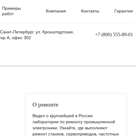
Примеры
Компания
Контакты
Гарантия
работ
 Санкт-Петербург, ул. Кронштадтская,
+7 (800) 555-89-01
тер А, офис 302
равления
Ремонт сварочных трансформаторов
Ремонт аппаратов плазменной резки
Ремонт сварочных полуавтоматов
Ремонт плазменных станков с ЧПУ
О ремонте
Видео о крупнейшей в России
лаборатории по ремонту промышленной
электроники. Узнайте, где выполняют
ремонт станков, сервоприводов, частотных