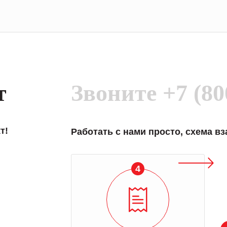
т
Звоните
+7 (80
т!
Работать с нами просто, схема в
4