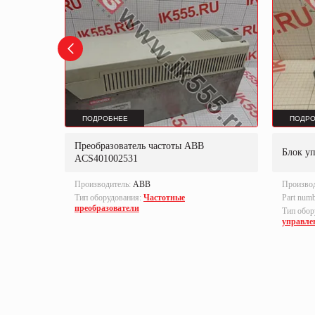
ПОДРОБНЕЕ
ПОДРО
Преобразователь частоты ABB
B-S
Блок у
ACS401002531
Производитель:
ABB
Произво
Тип оборудования:
Частотные
Part num
преобразователи
локи
Тип обор
управле