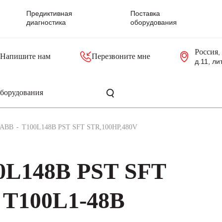
Предиктивная
Поставка
диагностика
оборудования
Россия
,
Напишите нам
Перезвоните мне
д.11, ли
резольверы
Контроллеры, блоки управления
Панели оператора, промышленные мониторы
Прочая промышленная электроника
Промышленные пульты уп
Серверные материнские платы
ABB
T100L148B PST SFT STR,100HP,480V
0L148B PST SFT
 T100L1-48B