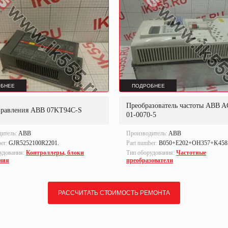
БНЕЕ
ПОДРОБНЕЕ
Преобразователь частоты ABB A
правления ABB 07KT94C-S
01-0070-5
дитель:
ABB
Производитель:
ABB
ber:
GJR5252100R2201.
Part number:
B050+E202+OH357+K458
удования:
Контроллеры, блоки
Тип оборудования:
Частотные
ния
преобразователи
РАССЧИТАТЬ СТОИМОСТЬ РЕМОНТА