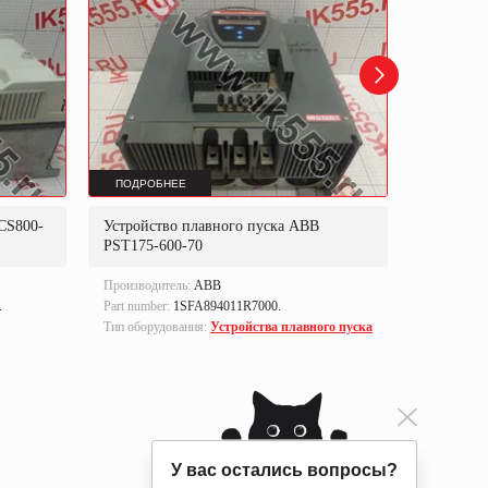
ПОДРОБНЕЕ
ПОДРОБ
CS800-
Устройство плавного пуска ABB
Блок уп
PST175-600-70
Производитель:
ABB
Производи
.
Part number:
1SFA894011R7000.
Part numbe
Тип оборудования:
Устройства плавного пуска
Тип оборуд
управлен
У вас остались вопросы?