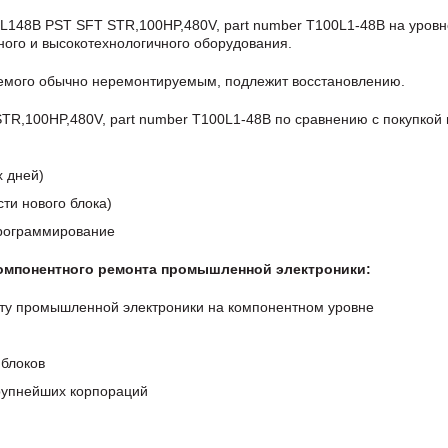
L148B PST SFT STR,100HP,480V, part number T100L1-48B на уровн
ого и высокотехнологичного оборудования.
аемого обычно неремонтируемым, подлежит восстановлению.
R,100HP,480V, part number T100L1-48B по сравнению с покупкой 
х дней)
ти нового блока)
программирование
компонентного ремонта промышленной электроники:
ту промышленной электроники на компонентном уровне
блоков
крупнейших корпораций