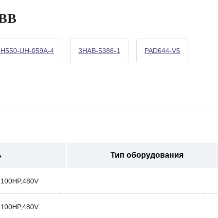
ABB
H550-UH-059A-4
3HAB-5386-1
PAD644-V5
ь
Тип оборудования
,100HP,480V
,100HP,480V