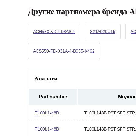
Другие партномера бренда 
ACH550-VDR-06A9-4
821A020U15
AC
ACS550-PD-031A-4-B055-K462
Аналоги
Part number
Модел
T100L1-48B
T100L148B PST SFT STR
T100L1-48B
T100L148B PST SFT STR