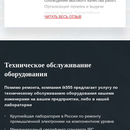
соблюдении высокого качества работ.
Организация приема и выдачи
заказов четкая. Гарантийные
ЧИТАТЬ ВЕСЬ ОТЗЫВ
обязательства выполняются в
полном объеме.
Выражаем благодарность Вашим
специалистам за профессионализм и
оперативное решение поставленных
задач.
Техническое обслуживание
Особенно хочется отметить высокую
оборудования
клиентоориентированность
персонала Вашей компании,
готовность помочь в самых сложных
Помимо ремонта, компания ik555 предлагает услугу по
ситуациях.
техническому обслуживанию оборудования нашими
инженерами на вашем предприятии, либо в нашей
Мы высоко ценим сложившиеся
лаборатории
между нашими компаниями открытые
и доверительные партнерские
Крупнейшая лаборатория в России по ремонту
промышленной электроники на компонентном уровне
отношения и искренне желаем
«Инженерной компании «555» долгих
Международный сертификат стандарта IPC