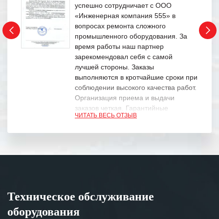
успешно сотрудничает с ООО
«Инженерная компания 555» в
вопросах ремонта сложного
промышленного оборудования. За
время работы наш партнер
зарекомендовал себя с самой
лучшей стороны. Заказы
выполняются в кротчайшие сроки при
соблюдении высокого качества работ.
Организация приема и выдачи
заказов четкая. Гарантийные
ЧИТАТЬ ВЕСЬ ОТЗЫВ
обязательства выполняются в
полном объеме.
Выражаем благодарность Вашим
специалистам за профессионализм и
оперативное решение поставленных
задач.
Техническое обслуживание
Особенно хочется отметить высокую
оборудования
клиентоориентированность