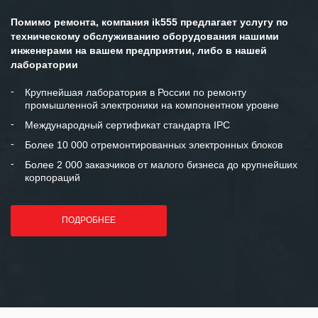
персонала Вашей компании,
готовность помочь в самых сложных
Помимо ремонта, компания ik555 предлагает услугу по
ситуациях.
техническому обслуживанию оборудования нашими
инженерами на вашем предприятии, либо в нашей
Мы высоко ценим сложившиеся
лаборатории
между нашими компаниями открытые
и доверительные партнерские
Крупнейшая лаборатория в России по ремонту
промышленной электроники на компонентном уровне
отношения и искренне желаем
«Инженерной компании «555» долгих
Международный сертификат стандарта IPC
лет успеха и процветания.
Более 10 000 отремонтированных электронных блоков
Более 2 000 заказчиков от малого бизнеса до крупнейших
корпораций
ПОДРОБНЕЕ