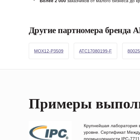
Более 2 000
заказчиков от малого бизнеса до 
Другие партномера бренда
MOX12-P3509
ATC17080199-F
80025
Примеры выпол
Крупнейшая лаборатория 
уровне. Сертификат Между
промышленности IPC-7711B