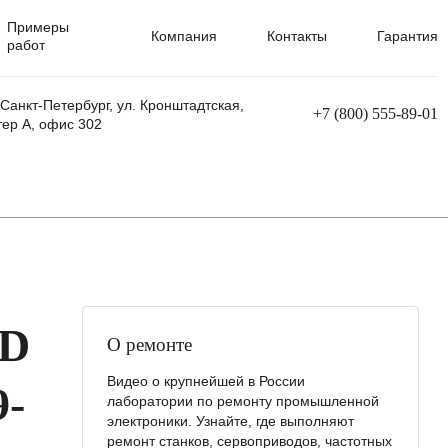
Примеры
Компания
Контакты
Гарантия
работ
 Санкт-Петербург, ул. Кронштадтская,
+7 (800) 555-89-01
тер А, офис 302
равления
Ремонт сварочных трансформаторов
Ремонт аппаратов плазменной резки
Ремонт сварочных полуавтоматов
Ремонт плазменных станков с ЧПУ
RD
О ремонте
Видео о крупнейшей в России
-
лаборатории по ремонту промышленной
электроники. Узнайте, где выполняют
ремонт станков, сервоприводов, частотных