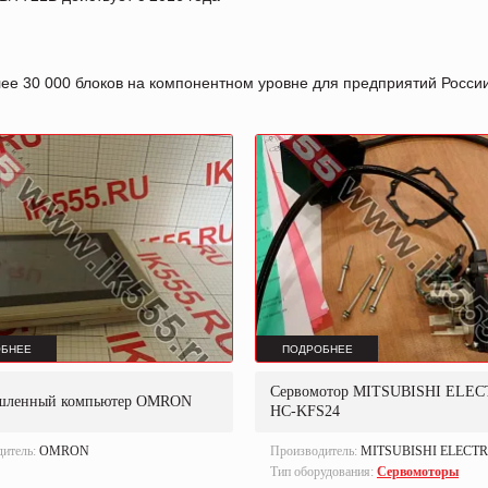
лее 30 000 блоков на компонентном уровне для предприятий Росс
БНЕЕ
ПОДРОБНЕЕ
Сервомотор MITSUBISHI ELEC
шленный компьютер OMRON
HC-KFS24
дитель:
OMRON
Производитель:
MITSUBISHI ELECTR
Тип оборудования:
Сервомоторы