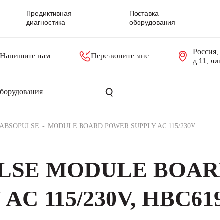
Предиктивная
Поставка
диагностика
оборудования
Россия
,
Напишите нам
Перезвоните мне
д.11, ли
резольверы
Контроллеры, блоки управления
Панели оператора, промышленные мониторы
Прочая промышленная электроника
Промышленные пульты уп
Серверные материнские платы
ABSOPULSE
MODULE BOARD POWER SUPPLY AC 115/230V
ULSE MODULE BOA
C 115/230V, HBC619