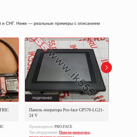
ии и СНГ. Ниже — реальные примеры с описанием
ПОДРОБНЕЕ
ПОДРОБ
TRIC
Панель оператора Pro-face GP570-LG21-
Преобразо
24 V
IC
Производитель:
PRO-FACE
Производи
Тип оборудования:
Панели оператора,
Тип оборуд