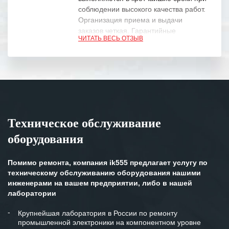
соблюдении высокого качества работ.
Организация приема и выдачи
заказов четкая. Гарантийные
ЧИТАТЬ ВЕСЬ ОТЗЫВ
обязательства выполняются в
полном объеме.
Выражаем благодарность Вашим
специалистам за профессионализм и
оперативное решение поставленных
задач.
Техническое обслуживание
Особенно хочется отметить высокую
оборудования
клиентоориентированность
персонала Вашей компании,
готовность помочь в самых сложных
Помимо ремонта, компания ik555 предлагает услугу по
ситуациях.
техническому обслуживанию оборудования нашими
инженерами на вашем предприятии, либо в нашей
Мы высоко ценим сложившиеся
лаборатории
между нашими компаниями открытые
и доверительные партнерские
Крупнейшая лаборатория в России по ремонту
промышленной электроники на компонентном уровне
отношения и искренне желаем