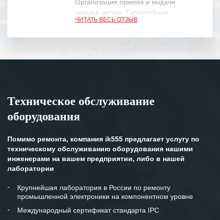
Организация приема и выдачи
заказов четкая. Гарантийные
ЧИТАТЬ ВЕСЬ ОТЗЫВ
обязательства выполняются в
полном объеме.
Выражаем благодарность Вашим
специалистам за профессионализм и
оперативное решение поставленных
задач.
Техническое обслуживание
Особенно хочется отметить высокую
оборудования
клиентоориентированность
персонала Вашей компании,
готовность помочь в самых сложных
Помимо ремонта, компания ik555 предлагает услугу по
ситуациях.
техническому обслуживанию оборудования нашими
инженерами на вашем предприятии, либо в нашей
Мы высоко ценим сложившиеся
лаборатории
между нашими компаниями открытые
и доверительные партнерские
Крупнейшая лаборатория в России по ремонту
промышленной электроники на компонентном уровне
отношения и искренне желаем
«Инженерной компании «555» долгих
Международный сертификат стандарта IPC
лет успеха и процветания.