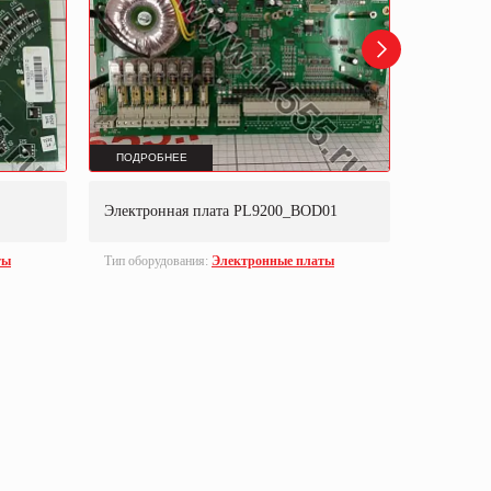
ПОДРОБНЕЕ
ПОДРОБ
Электронная плата PL9200_BOD01
Электрон
ты
Тип оборудования:
Электронные платы
Производи
Part number
Тип оборуд