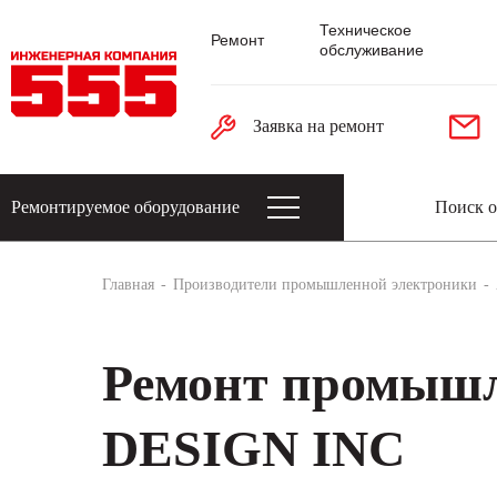
Техническое
Ремонт
обслуживание
Заявка на ремонт
Ремонтируемое оборудование
Датчики: энкодеры, тахогенераторы, 
Главная
Производители промышленной электроники
Ремонт промыш
DESIGN INC