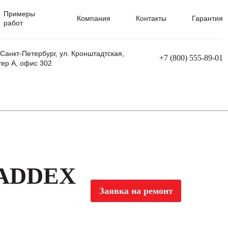
Примеры
Компания
Контакты
Гарантия
работ
 Санкт-Петербург, ул. Кронштадтская,
+7 (800) 555-89-01
тер А, офис 302
равления
Ремонт сварочных трансформаторов
Ремонт аппаратов плазменной резки
Ремонт сварочных полуавтоматов
Ремонт плазменных станков с ЧПУ
 ADDEX
Заявка на ремонт