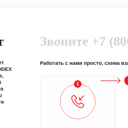
т
Звоните
+7 (80
ет
Работать с нами просто, схема в
DDEX
е,
и
1
 о
о
те