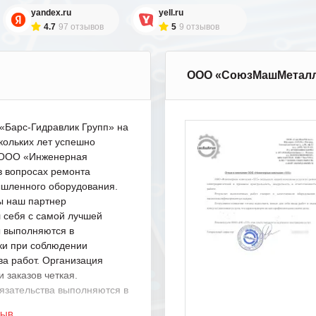
yandex.ru
yell.ru
4.7
97 отзывов
5
9 отзывов
ООО «СоюзМашМетал
Барс-Гидравлик Групп» на
кольких лет успешно
с ООО «Инженерная
в вопросах ремонта
шленного оборудования.
ы наш партнер
 себя с самой лучшей
ы выполняются в
ки при соблюдении
ва работ. Организация
 заказов четкая.
язательства выполняются в
.
ЗЫВ