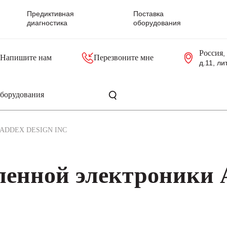
Предиктивная
Поставка
диагностика
оборудования
Россия
,
Напишите нам
Перезвоните мне
д.11, ли
резольверы
Контроллеры, блоки управления
Панели оператора, промышленные мониторы
Прочая промышленная электроника
Промышленные пульты уп
Серверные материнские платы
ADDEX DESIGN INC
ленной электроники