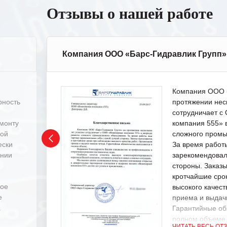
Отзывы о нашей работе
Компания ООО «Барс-Гидравлик Групп»
Компания ООО «
рность
протяжении нес
сотрудничает 
емонту
компания 555» 
ной
сложного промы
ески
За время работ
ении
зарекомендовал
стороны. Заказ
кротчайшие сро
ное
высокого качест
е
приема и выдачи
.
Гарантийные об
полном объеме
ЧИТАТЬ ВЕСЬ ОТ