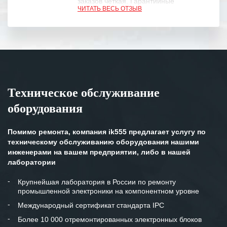
заказов четкая. Гарантийные
ЧИТАТЬ ВЕСЬ ОТЗЫВ
обязательства выполняются в
полном объеме.
Выражаем благодарность Вашим
специалистам за профессионализм и
оперативное решение поставленных
задач.
Техническое обслуживание
Особенно хочется отметить высокую
оборудования
клиентоориентированность
персонала Вашей компании,
готовность помочь в самых сложных
Помимо ремонта, компания ik555 предлагает услугу по
ситуациях.
техническому обслуживанию оборудования нашими
инженерами на вашем предприятии, либо в нашей
Мы высоко ценим сложившиеся
лаборатории
между нашими компаниями открытые
и доверительные партнерские
Крупнейшая лаборатория в России по ремонту
промышленной электроники на компонентном уровне
отношения и искренне желаем
«Инженерной компании «555» долгих
Международный сертификат стандарта IPC
лет успеха и процветания.
Более 10 000 отремонтированных электронных блоков