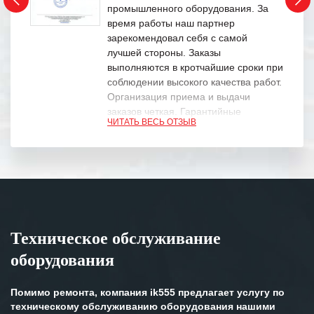
промышленного оборудования. За
время работы наш партнер
зарекомендовал себя с самой
лучшей стороны. Заказы
выполняются в кротчайшие сроки при
соблюдении высокого качества работ.
Организация приема и выдачи
заказов четкая. Гарантийные
ЧИТАТЬ ВЕСЬ ОТЗЫВ
обязательства выполняются в
полном объеме.
Выражаем благодарность Вашим
специалистам за профессионализм и
оперативное решение поставленных
задач.
Техническое обслуживание
Особенно хочется отметить высокую
оборудования
клиентоориентированность
персонала Вашей компании,
готовность помочь в самых сложных
Помимо ремонта, компания ik555 предлагает услугу по
ситуациях.
техническому обслуживанию оборудования нашими