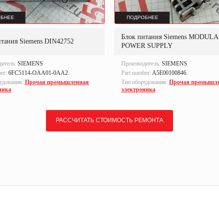
БНЕЕ
ПОДРОБНЕЕ
Блок питания Siemens MODUL
итания Siemens DIN42752
POWER SUPPLY
дитель:
SIEMENS
Производитель:
SIEMENS
ber:
6FC5114-OAA01-0AA2.
Part number:
A5E00100846.
удования:
Прочая промышленная
Тип оборудования:
Прочая промышл
ника
электроника
РАССЧИТАТЬ СТОИМОСТЬ РЕМОНТА