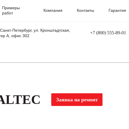
Примеры
Компания
Контакты
Гарантия
работ
 Санкт-Петербург, ул. Кронштадтская,
+7 (800) 555-89-01
тер А, офис 302
равления
Ремонт сварочных трансформаторов
Ремонт аппаратов плазменной резки
Ремонт сварочных полуавтоматов
Ремонт плазменных станков с ЧПУ
 ALTEC
Заявка на ремонт