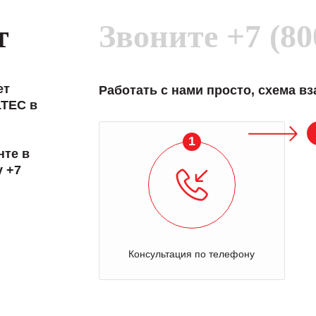
т
Звоните
+7 (80
ет
Работать с нами просто, схема в
LTEC в
1
нте в
у +7
Консультация по телефону