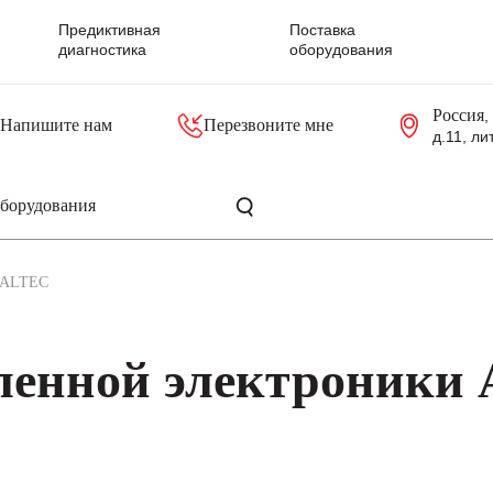
Предиктивная
Поставка
диагностика
оборудования
Россия
,
Напишите нам
Перезвоните мне
д.11, ли
резольверы
Контроллеры, блоки управления
Панели оператора, промышленные мониторы
Прочая промышленная электроника
Промышленные пульты уп
Серверные материнские платы
ALTEC
ленной электроники