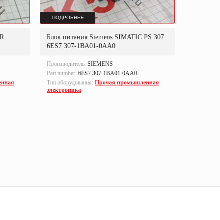
ПОДРОБНЕЕ
ПОДРОБ
AR
Блок питания Siemens SIMATIC PS 307
Блок пит
6ES7 307-1BA01-0AA0
6ES7 30
Производитель:
SIEMENS
Производи
Part number:
6ES7 307-1BA01-0AA0.
Part numbe
енная
Тип оборудования:
Прочая промышленная
Тип оборуд
электроника
электрони