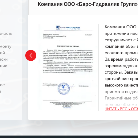
Компания ООО «Барс-Гидравлик Групп»
Компания ООО «
рность
протяжении нес
сотрудничает 
емонту
компания 555» 
ной
сложного промы
ески
За время работ
ении
зарекомендовал
стороны. Заказ
кротчайшие сро
ное
высокого качест
е
приема и выдачи
.
Гарантийные об
полном объеме
ЧИТАТЬ ВЕСЬ ОТ
Выражаем благ
специалистам з
оперативное ре