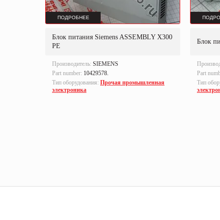
ПОДРОБНЕЕ
ПОДРО
odular
Блок питания Siemens ASSEMBLY X300
Блок п
PE
Производитель:
SIEMENS
Произво
Part number:
10429578.
Part num
ленная
Тип оборудования:
Прочая промышленная
Тип обор
электроника
электро