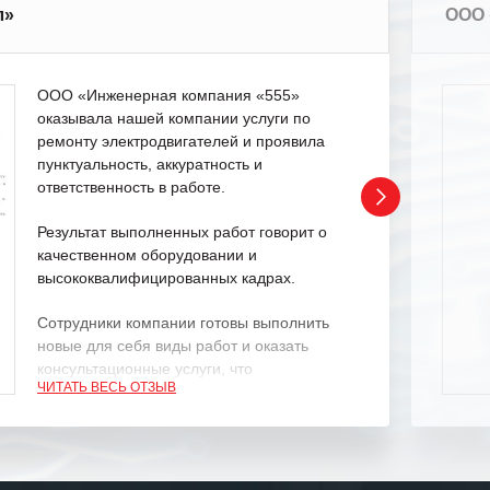
л»
ООО 
ООО «Инженерная компания «555»
оказывала нашей компании услуги по
ремонту электродвигателей и проявила
пунктуальность, аккуратность и
ответственность в работе.
Результат выполненных работ говорит о
качественном оборудовании и
высококвалифицированных кадрах.
Сотрудники компании готовы выполнить
новые для себя виды работ и оказать
консультационные услуги, что
ЧИТАТЬ ВЕСЬ ОТЗЫВ
характеризует их как профессионалов
своего дела.
Рекомендуем ООО «ИК «555» как
ответственного и надежного поставщика