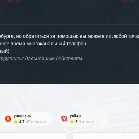
урге, но обратиться за помощью вы можете из любой точк
бочее время многоканальный телефон
ный).
струкцию к дальнейшим действиям.
yandex.ru
yell.ru
4.7
97 отзывов
5
9 отзывов