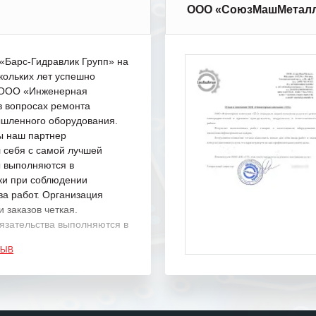
ООО «СоюзМашМетал
Барс-Гидравлик Групп» на
кольких лет успешно
с ООО «Инженерная
в вопросах ремонта
шленного оборудования.
ы наш партнер
 себя с самой лучшей
ы выполняются в
ки при соблюдении
ва работ. Организация
 заказов четкая.
язательства выполняются в
.
ЗЫВ
одарность Вашим
а профессионализм и
шение поставленных задач.