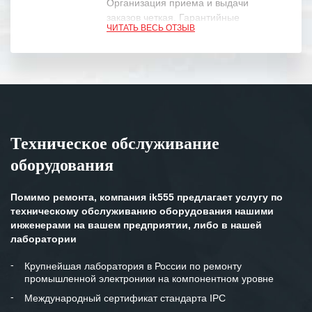
Организация приема и выдачи
заказов четкая. Гарантийные
ЧИТАТЬ ВЕСЬ ОТЗЫВ
обязательства выполняются в
полном объеме.
Выражаем благодарность Вашим
специалистам за профессионализм и
оперативное решение поставленных
задач.
Техническое обслуживание
Особенно хочется отметить высокую
оборудования
клиентоориентированность
персонала Вашей компании,
готовность помочь в самых сложных
Помимо ремонта, компания ik555 предлагает услугу по
ситуациях.
техническому обслуживанию оборудования нашими
инженерами на вашем предприятии, либо в нашей
Мы высоко ценим сложившиеся
лаборатории
между нашими компаниями открытые
и доверительные партнерские
Крупнейшая лаборатория в России по ремонту
промышленной электроники на компонентном уровне
отношения и искренне желаем
«Инженерной компании «555» долгих
Международный сертификат стандарта IPC
лет успеха и процветания.