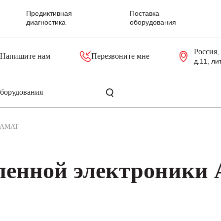
Предиктивная
Поставка
диагностика
оборудования
Россия
,
Напишите нам
Перезвоните мне
д.11, ли
резольверы
Контроллеры, блоки управления
Панели оператора, промышленные мониторы
Прочая промышленная электроника
Промышленные пульты уп
Серверные материнские платы
AMAT
ленной электроники