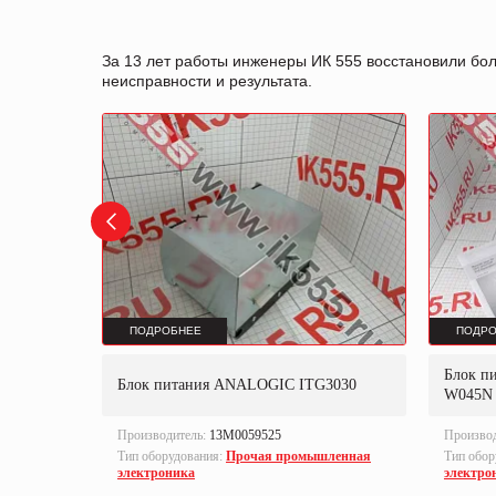
За 13 лет работы инженеры ИК 555 восстановили бо
неисправности и результата.
ПОДРОБНЕЕ
ПОДРО
Блок п
Блок питания ANALOGIC ITG3030
W045N
Производитель:
13M0059525
Произво
 и ламп
Тип оборудования:
Прочая промышленная
Тип обор
электроника
электро