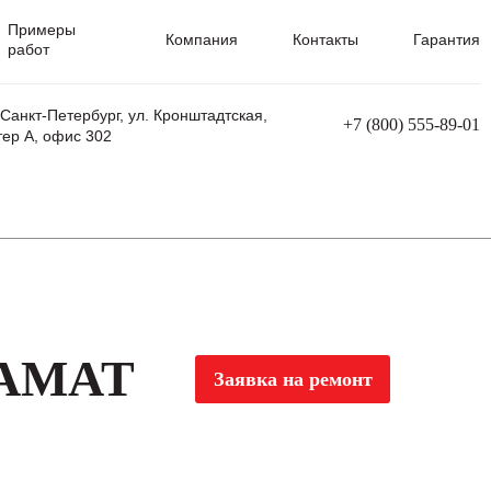
Примеры
Компания
Контакты
Гарантия
работ
 Санкт-Петербург, ул. Кронштадтская,
+7 (800) 555-89-01
тер А, офис 302
равления
Ремонт сварочных трансформаторов
Ремонт аппаратов плазменной резки
Ремонт сварочных полуавтоматов
Ремонт плазменных станков с ЧПУ
 AMAT
Заявка на ремонт