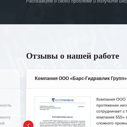
Расскажите о своей проблеме и получите ин
Отзывы о нашей работе
Компания ООО «Барс-Гидравлик Групп»
Компания ООО «
рность
протяжении нес
сотрудничает 
емонту
компания 555» 
ной
сложного промы