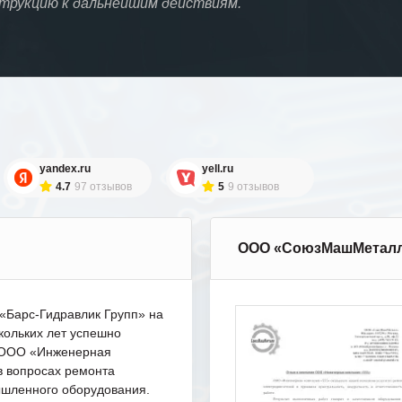
струкцию к дальнейшим действиям.
yandex.ru
yell.ru
4.7
97 отзывов
5
9 отзывов
ООО «СоюзМашМетал
Барс-Гидравлик Групп» на
кольких лет успешно
с ООО «Инженерная
в вопросах ремонта
шленного оборудования.