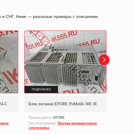
ии и СНГ. Ниже — реальные примеры с описанием
ПОДРОБНЕЕ
ПОДРОБ
24-C
Блок питания EFORE PoMo60-300.3E
Блок пи
Производитель:
EFORE
Производи
енная
Тип оборудования:
Прочая промышленная
Part numbe
электроника
Тип оборуд
электрони