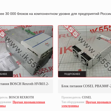
лее 30 000 блоков на компонентном уровне для предприятий Росс
БНЕЕ
ПОДРОБНЕЕ
итания BOSCH Rexroth HVR03.2-
Блок питания COSEL PBA300F-
дитель:
BOSCH REXROTH
Производитель:
COSEL
удования:
Прочая промышленная
Тип оборудования:
Прочая промышл
ника
электроника