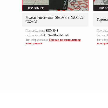
ПОДРОБНЕЕ
ПОДРО
MATIC
Модуль управления Siemens SINAMICS
Тормоз
CU240S
Производитель:
SIEMENS
Произво
Part number:
6SL3244-0BA20-1FA0.
Part num
а,
Тип оборудования:
Прочая промышленная
Тип обор
электроника
электро