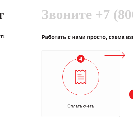
т
Звоните
+7 (80
т!
Работать с нами просто, схема в
4
Оплата счета