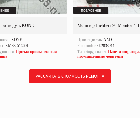
БНЕЕ
ПОДРОБНЕЕ
ной модуль KONE
Монитор Liebherr 9" Monitor 41
дитель:
KONE
Производитель:
AAD
ber:
KM885513601.
Part number:
692838914.
удования:
Прочая промышленная
Тип оборудования:
Панели оператора
ника
промышленные мониторы
РАССЧИТАТЬ СТОИМОСТЬ РЕМОНТА