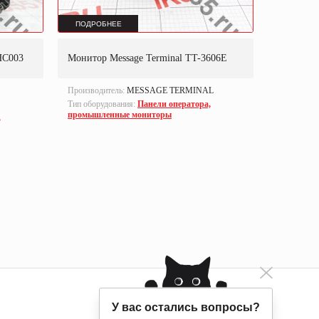
ПОДРОБНЕЕ
ПОДРОБ
HC003
Монитор Message Terminal TT-3606E
Монитор M
Производитель:
MESSAGE TERMINAL
Производи
Тип оборудования:
Панели оператора,
Part numbe
промышленные мониторы
,
Тип оборуд
промышле
У вас остались вопросы?