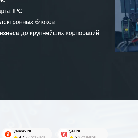
рта IPC
лектронных блоков
бизнеса до крупнейших корпораций
yandex.ru
yell.ru
4.7
97 отзывов
5
9 отзывов