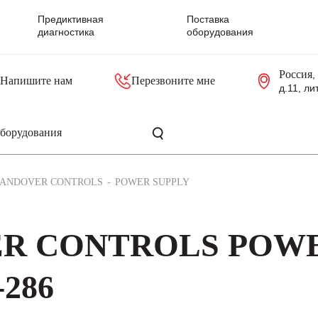
Предиктивная
Поставка
диагностика
оборудования
Россия
,
Напишите нам
Перезвоните мне
д.11, ли
резольверы
Контроллеры, блоки управления
Панели оператора, промышленные мониторы
Прочая промышленная электроника
Промышленные пульты уп
Серверные материнские платы
ANDOVER CONTROLS
POWER SUPPLY
ER CONTROLS POW
-286