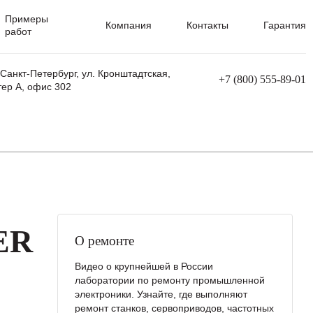
Примеры
Компания
Контакты
Гарантия
работ
 Санкт-Петербург, ул. Кронштадтская,
+7 (800) 555-89-01
тер А, офис 302
равления
Ремонт сварочных трансформаторов
Ремонт аппаратов плазменной резки
Ремонт сварочных полуавтоматов
Ремонт плазменных станков с ЧПУ
ER
О ремонте
Видео о крупнейшей в России
лаборатории по ремонту промышленной
электроники. Узнайте, где выполняют
ремонт станков, сервоприводов, частотных