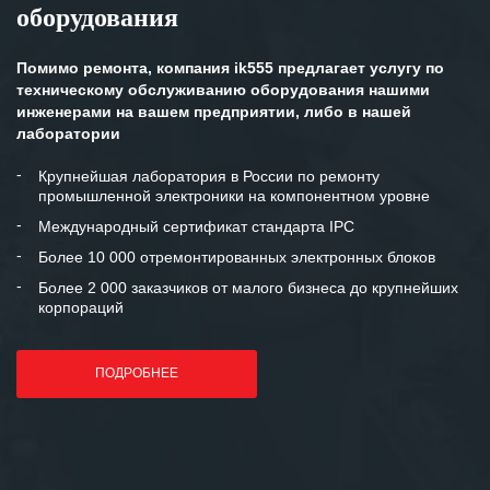
оборудования
клиентоориентированность
персонала Вашей компании,
готовность помочь в самых сложных
Помимо ремонта, компания ik555 предлагает услугу по
ситуациях.
техническому обслуживанию оборудования нашими
инженерами на вашем предприятии, либо в нашей
Мы высоко ценим сложившиеся
лаборатории
между нашими компаниями открытые
и доверительные партнерские
Крупнейшая лаборатория в России по ремонту
промышленной электроники на компонентном уровне
отношения и искренне желаем
«Инженерной компании «555» долгих
Международный сертификат стандарта IPC
лет успеха и процветания.
Более 10 000 отремонтированных электронных блоков
Более 2 000 заказчиков от малого бизнеса до крупнейших
корпораций
ПОДРОБНЕЕ