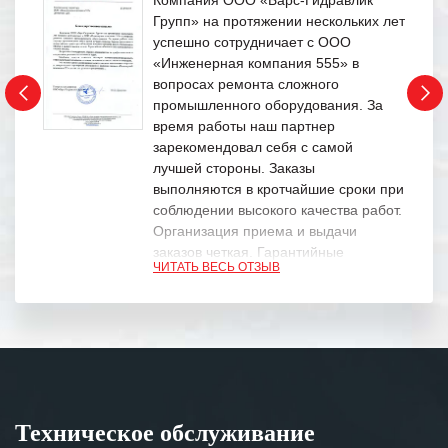
Групп» на протяжении нескольких лет
успешно сотрудничает с ООО
«Инженерная компания 555» в
вопросах ремонта сложного
промышленного оборудования. За
время работы наш партнер
зарекомендовал себя с самой
лучшей стороны. Заказы
выполняются в кротчайшие сроки при
соблюдении высокого качества работ.
Организация приема и выдачи
заказов четкая. Гарантийные
ЧИТАТЬ ВЕСЬ ОТЗЫВ
обязательства выполняются в
полном объеме.
Выражаем благодарность Вашим
специалистам за профессионализм и
оперативное решение поставленных
задач.
Техническое обслуживание
Особенно хочется отметить высокую