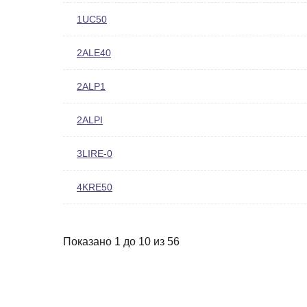
1UC50
2ALE40
2ALP1
2ALPI
3LIRE-0
4KRE50
Показано 1 до 10 из 56