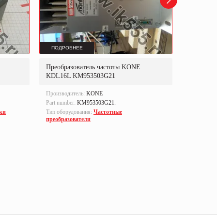
ПОДРОБНЕЕ
ПОДРОБ
Преобразователь частоты KONE
Металлоде
KDL16L KM953503G21
Производитель:
KONE
Производи
Part number:
KM953503G21.
Тип оборуд
тахогенер
ки
Тип оборудования:
Частотные
преобразователи