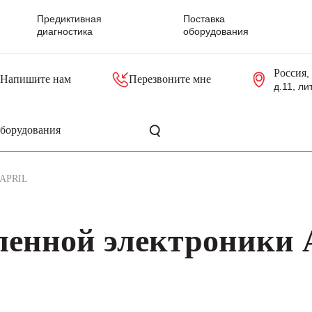
Предиктивная
Поставка
диагностика
оборудования
Россия
,
Напишите нам
Перезвоните мне
д.11, ли
резольверы
Контроллеры, блоки управления
Панели оператора, промышленные мониторы
Прочая промышленная электроника
Промышленные пульты уп
Серверные материнские платы
APRIL
енной электроники