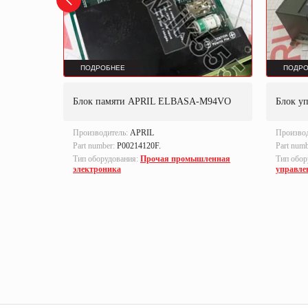
ПОДРОБНЕЕ
ПОДРО
Блок памяти APRIL ELBASA-M94VO
Блок у
Производитель:
APRIL
Произво
Part number:
P00214120F.
Part num
локи
Тип оборудования:
Прочая промышленная
Тип обор
электроника
управле