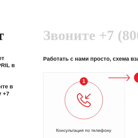
т
Звоните
+7 (80
ет
Работать с нами просто, схема в
RIL в
1
нте в
у +7
Консультация по телефону