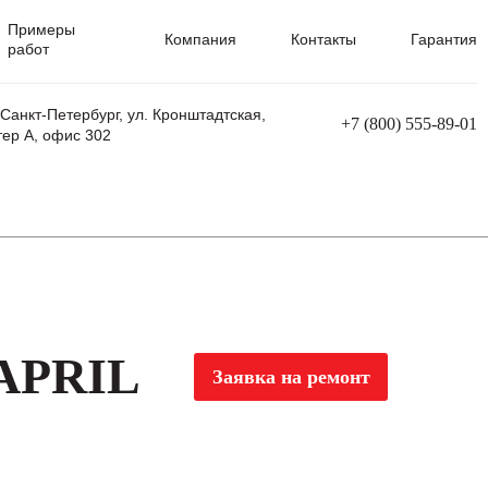
Примеры
Компания
Контакты
Гарантия
работ
 Санкт-Петербург, ул. Кронштадтская,
+7 (800) 555-89-01
тер А, офис 302
равления
Ремонт сварочных трансформаторов
Ремонт аппаратов плазменной резки
Ремонт сварочных полуавтоматов
Ремонт плазменных станков с ЧПУ
 APRIL
Заявка на ремонт