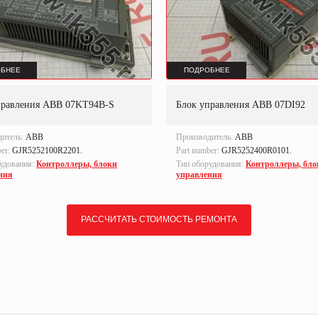
БНЕЕ
ПОДРОБНЕЕ
правления ABB 07KT94B-S
Блок управления ABB 07DI92
дитель:
ABB
Производитель:
ABB
ber:
GJR5252100R2201.
Part number:
GJR5252400R0101.
удования:
Контроллеры, блоки
Тип оборудования:
Контроллеры, бло
ния
управления
РАССЧИТАТЬ СТОИМОСТЬ РЕМОНТА