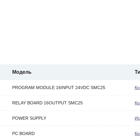
Модель
Т
PROGRAM MODULE 16INPUT 24VDC SMC25
Ко
RELAY BOARD 16OUTPUT SMC25
Ко
POWER SUPPLY
Ис
PC BOARD
Ко