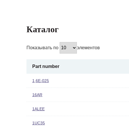
Каталог
Показывать по
элементов
Part number
1,6E-025
16AR
1ALEE
1UC35